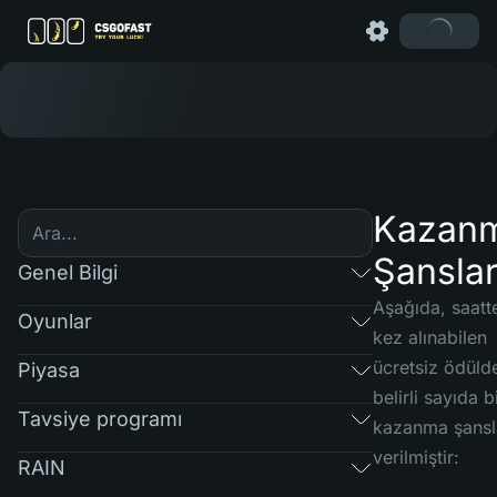
Kazan
Şanslar
Genel Bilgi
Aşağıda, saatte
Oyunlar
kez alınabilen
ücretsiz ödüld
Piyasa
belirli sayıda b
Tavsiye programı
kazanma şansl
verilmiştir:
RAIN