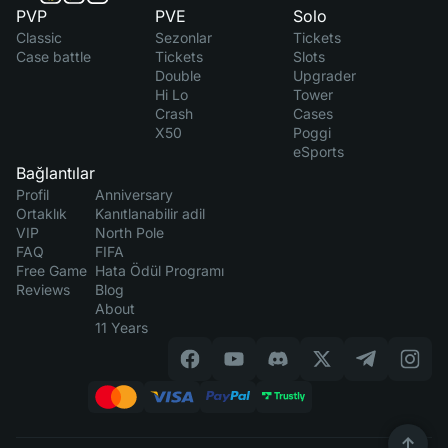
PVP
PVE
Solo
Classic
Sezonlar
Tickets
Case battle
Tickets
Slots
Double
Upgrader
Hi Lo
Tower
Crash
Cases
X50
Poggi
eSports
Bağlantılar
Profil
Anniversary
Ortaklık
Kanıtlanabilir adil
VIP
North Pole
FAQ
FIFA
Free Game
Hata Ödül Programı
Reviews
Blog
About
11 Years