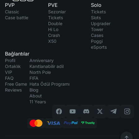
PVP
PVE
Solo
Classic
Sezonlar
Tickets
Case battle
Tickets
Slots
Double
Upgrader
Hi Lo
Tower
Crash
Cases
X50
Poggi
eSports
Bağlantılar
Profil
Anniversary
Ortaklık
Kanıtlanabilir adil
VIP
North Pole
FAQ
FIFA
Free Game
Hata Ödül Programı
Reviews
Blog
About
11 Years