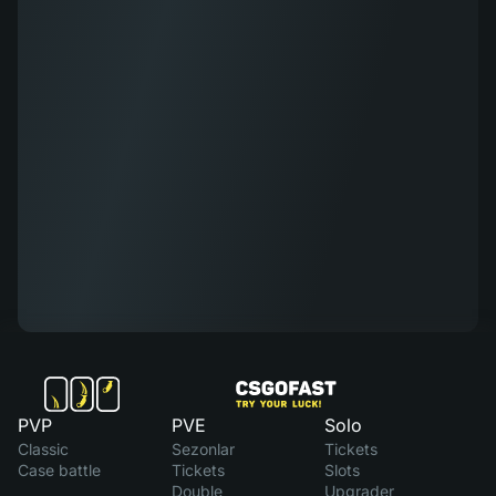
PVP
PVE
Solo
Classic
Sezonlar
Tickets
Case battle
Tickets
Slots
Double
Upgrader