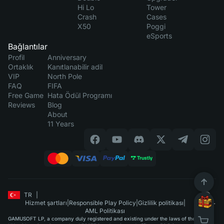
Hi Lo
Tower
Crash
Cases
X50
Poggi
eSports
Bağlantılar
Profil
Anniversary
Ortaklık
Kanıtlanabilir adil
VIP
North Pole
FAQ
FIFA
Free Game
Hata Ödül Programı
Reviews
Blog
About
11 Years
TR
|
Hizmet şartları
|
Responsible Play Policy
|
Gizlilik politikası
|
AML Politikası
GAMUSOFT LP, a company duly registered and existing under the laws of the