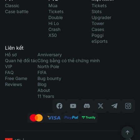
Classic
Mùa
Tickets
Case battle
Tickets
Slots
Double
Upgrader
Hi Lo
Tower
Crash
Cases
X50
Poggi
eSports
Liên kết
Hồ sơ
Anniversary
Quan hệ đối tác
Công bằng có thể chứng minh
VIP
North Pole
FAQ
FIFA
Free Game
Bug bounty
Reviews
Blog
About
11 Years