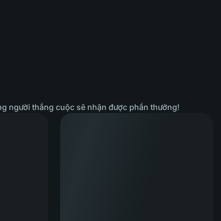
ững người thắng cuộc sẽ nhận được phần thưởng!