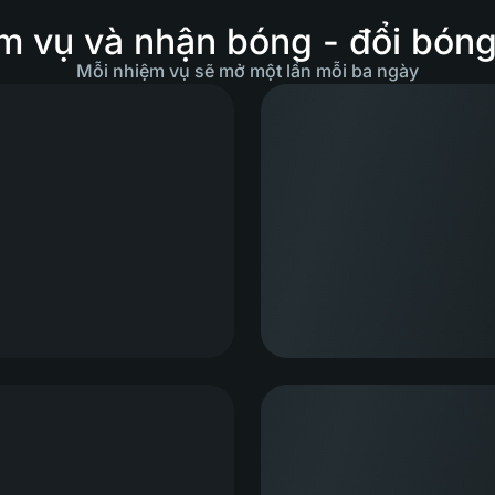
m vụ và nhận bóng - đổi bóng
Mỗi nhiệm vụ sẽ mở một lần mỗi ba ngày