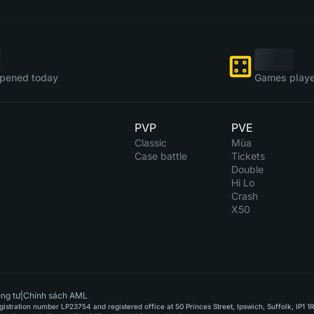
pened today
Games playe
PVP
PVE
Classic
Mùa
Case battle
Tickets
Double
Hi Lo
Crash
X50
ng tư
|
Chính sách AML
stration number LP23754 and registered office at 50 Princes Street, Ipswich, Suffolk, IP1 1