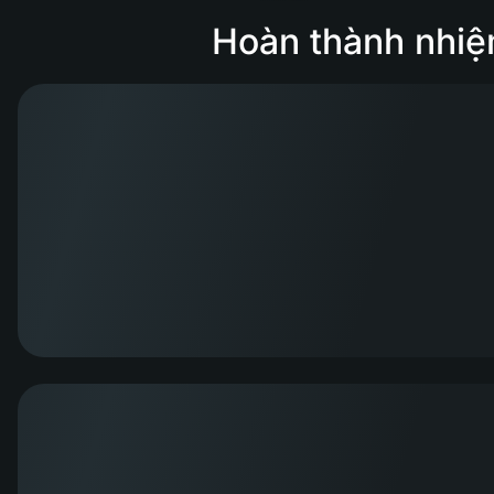
Hoàn thành nhiệ