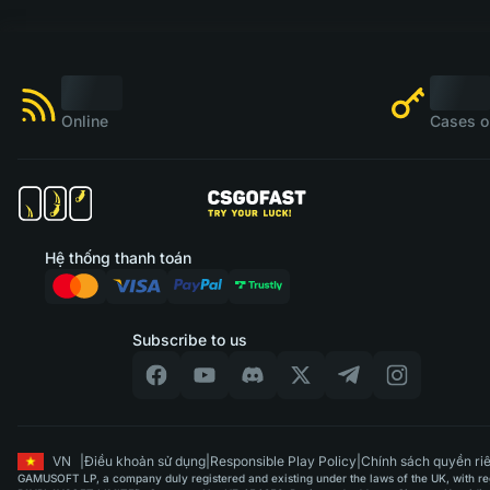
Online
Cases o
Hệ thống thanh toán
Subscribe to us
VN
|
Điều khoản sử dụng
|
Responsible Play Policy
|
Chính sách quyền riê
GAMUSOFT LP, a company duly registered and existing under the laws of the UK, with regi