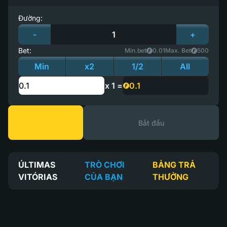
Đường:
-
1
+
Bet:
Min.bet
0.01
Max. Bet
500
Min
x2
1/2
All
x 1 =
Tự động
Bắt đầu
ÚLTIMAS
TRÒ CHƠI
BẢNG TRẢ
VITÓRIAS
CỦA BẠN
THƯỞNG