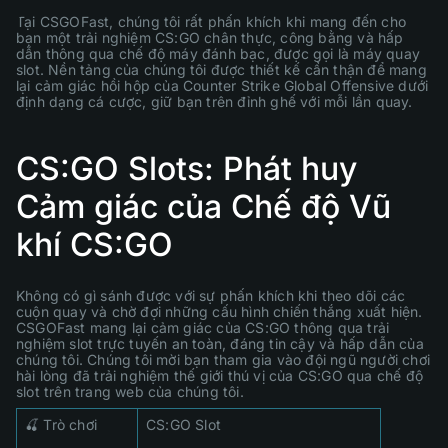
Tại CSGOFast, chúng tôi rất phấn khích khi mang đến cho
bạn một trải nghiệm CS:GO chân thực, công bằng và hấp
dẫn thông qua chế độ máy đánh bạc, được gọi là máy quay
slot. Nền tảng của chúng tôi được thiết kế cẩn thận để mang
lại cảm giác hồi hộp của Counter Strike Global Offensive dưới
định dạng cá cược, giữ bạn trên đỉnh ghế với mỗi lần quay.
CS:GO Slots: Phát huy
Cảm giác của Chế độ Vũ
khí CS:GO
Không có gì sánh được với sự phấn khích khi theo dõi các
cuộn quay và chờ đợi những cấu hình chiến thắng xuất hiện.
CSGOFast mang lại cảm giác của CS:GO thông qua trải
nghiệm slot trực tuyến an toàn, đáng tin cậy và hấp dẫn của
chúng tôi. Chúng tôi mời bạn tham gia vào đội ngũ người chơi
hài lòng đã trải nghiệm thế giới thú vị của CS:GO qua chế độ
slot trên trang web của chúng tôi.
🍒 Trò chơi
CS:GO Slot