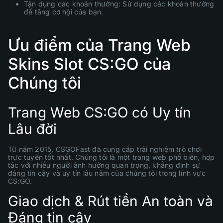
Tận dụng các khoản thưởng: Sử dụng các khoản thưởng
để tăng cơ hội của bạn.
Ưu điểm của Trang Web
Skins Slot CS:GO của
Chúng tôi
Trang Web CS:GO có Uy tín
Lâu đời
Từ năm 2015, CSGOFast đã cung cấp trải nghiệm trò chơi
trực tuyến tốt nhất. Chúng tôi là một trang web phổ biến, hợp
tác với nhiều người ảnh hưởng quan trọng, khẳng định sự
đáng tin cậy và uy tín lâu năm của chúng tôi trong lĩnh vực
CS:GO.
Giao dịch & Rút tiền An toàn và
Đáng tin cậy