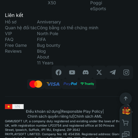
X50
Poggi
eSports
Liên kết
Hồ sơ
Anniversary
Quan hệ đối tác
Công bằng có thể chứng minh
VIP
North Pole
FAQ
FIFA
Free Game
Bug bounty
Reviews
Blog
About
11 Years
VN
|
Điều khoản sử dụng
|
Responsible Play Policy
|
Chính sách quyền riêng tư
|
Chính sách AML
GAMUSOFT LP, a company duly registered and existing under the laws of the
UK, with registration number LP23754 and registered office at 50 Princes
Street, Ipswich, Suffolk, IP1 1RJ, England, ZIP 3542
PAYPLAYSOFT LIMITED. Company No: HE 454356. Registered address: Giannou