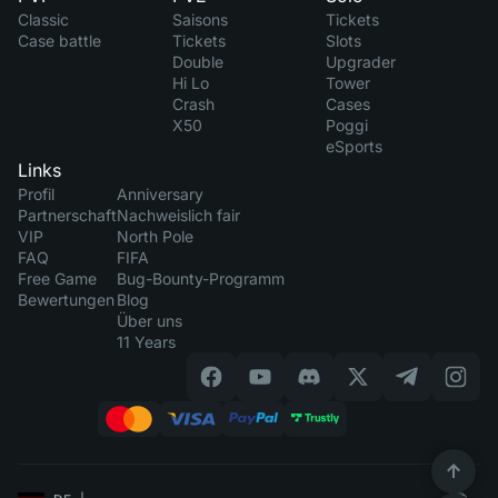
Classic
Saisons
Tickets
Case battle
Tickets
Slots
Double
Upgrader
Hi Lo
Tower
Crash
Cases
X50
Poggi
eSports
Links
Profil
Anniversary
Partnerschaft
Nachweislich fair
VIP
North Pole
FAQ
FIFA
Free Game
Bug-Bounty-Programm
Bewertungen
Blog
Über uns
11 Years