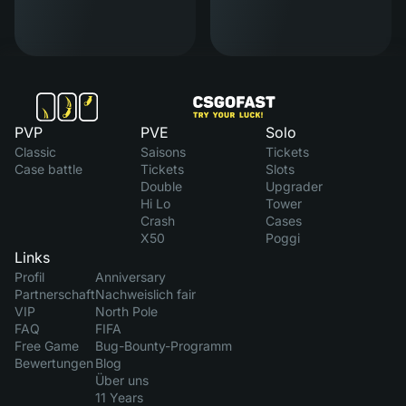
PVP
PVE
Solo
Classic
Saisons
Tickets
Case battle
Tickets
Slots
Double
Upgrader
Hi Lo
Tower
Crash
Cases
X50
Poggi
Links
Profil
Anniversary
Partnerschaft
Nachweislich fair
VIP
North Pole
FAQ
FIFA
Free Game
Bug-Bounty-Programm
Bewertungen
Blog
Über uns
11 Years