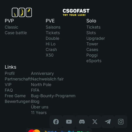
PVP
PVE
Solo
Classic
Saisons
Tickets
Case battle
Tickets
Slots
Double
Upgrader
Hi Lo
Tower
Crash
Cases
X50
Poggi
eSports
Links
Profil
Anniversary
Partnerschaft
Nachweislich fair
VIP
North Pole
FAQ
FIFA
Free Game
Bug-Bounty-Programm
Bewertungen
Blog
Über uns
11 Years