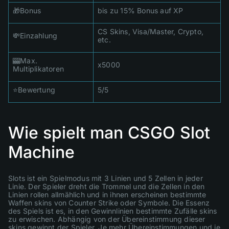
🎁Bonus
bis zu 15% Bonus auf XP
CS Skins, Visa/Master, Crypto,
💸Einzahlung
etc.
🎰Max.
x5000
Multiplikatoren
⭐Bewertung
5/5
Wie spielt man CSGO Slot
Machine
Slots ist ein Spielmodus mit 3 Linien und 5 Zellen in jeder
Linie. Der Spieler dreht die Trommel und die Zellen in den
Linien rollen allmählich und in ihnen erscheinen bestimmte
Waffen skins von Counter Strike oder Symbole. Die Essenz
des Spiels ist es, in den Gewinnlinien bestimmte Zufälle skins
zu erwischen. Abhängig von der Übereinstimmung dieser
skins gewinnt der Spieler. Je mehr Übereinstimmungen und je