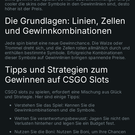
cooler die skins oder Symbole in den Gewinnlinien sind, desto
höher ist der Preis.
Die Grundlagen: Linien, Zellen
und Gewinnkombinationen
Jede spin bietet eine neue Gewinnchance. Die Walze oder
Trommel dreht sich, und die Zellen rollen allmählich durch und
enthüllen bestimmte Symbole. Erfolgreiche Kombinationen
dieser Symbole auf Gewinnlinien bringen spannende Preise.
Tipps und Strategien zum
Gewinnen auf CSGO Slots
CSGO slots zu spielen, erfordert eine Mischung aus Glück
und Strategie. Hier sind einige Tipps:
Verstehen Sie das Spiel: Kennen Sie die
Gewinnkombinationen und die Symbole.
Wetten Sie verantwortungsbewusst: Jagen Sie nicht den
Verlusten hinterher und legen Sie ein Budget fest.
Nutzen Sie die Boni: Nutzen Sie Boni, um Ihre Chancen