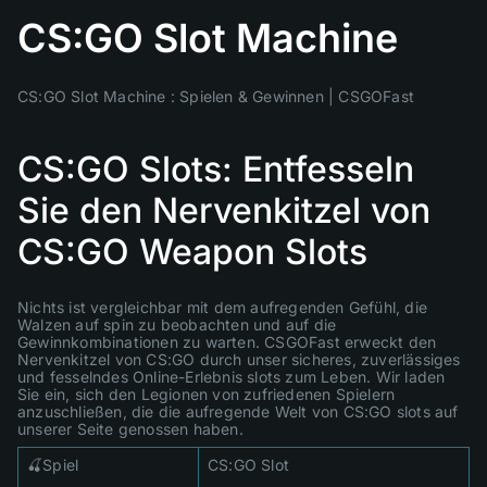
CS:GO Slot Machine
CS:GO Slot Machine : Spielen & Gewinnen | CSGOFast
CS:GO Slots: Entfesseln
Sie den Nervenkitzel von
CS:GO Weapon Slots
Nichts ist vergleichbar mit dem aufregenden Gefühl, die
Walzen auf spin zu beobachten und auf die
Gewinnkombinationen zu warten. CSGOFast erweckt den
Nervenkitzel von CS:GO durch unser sicheres, zuverlässiges
und fesselndes Online-Erlebnis slots zum Leben. Wir laden
Sie ein, sich den Legionen von zufriedenen Spielern
anzuschließen, die die aufregende Welt von CS:GO slots auf
unserer Seite genossen haben.
🍒Spiel
CS:GO Slot