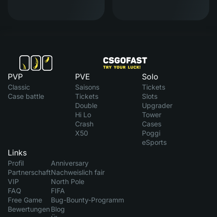
PVP
PVE
Solo
Classic
Saisons
Tickets
Case battle
Tickets
Slots
Double
Upgrader
Hi Lo
Tower
Crash
Cases
X50
Poggi
eSports
Links
Profil
Anniversary
Partnerschaft
Nachweislich fair
VIP
North Pole
FAQ
FIFA
Free Game
Bug-Bounty-Programm
Bewertungen
Blog