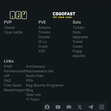
PVP
PVE
Solo
Classic
Saisons
Tickets
Case battle
Tickets
Slots
Double
Upgrader
Hi Lo
Tower
Crash
Cases
X50
Poggi
eSports
Links
Profil
Anniversary
Partnerschaft
Nachweislich fair
VIP
North Pole
FAQ
FIFA
Free Game
Bug-Bounty-Programm
Bewertungen
Blog
Über uns
11 Years