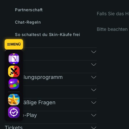
Partnerschaft
Falls Sie das H
Chat-Regeln
Bitte beachten
So schaltest du Skin-Käufe frei
MENÜ
Spiele
Markt
Empfehlungsprogramm
RAIN
Regelmäßige Fragen
Free-To-Play
Tickets