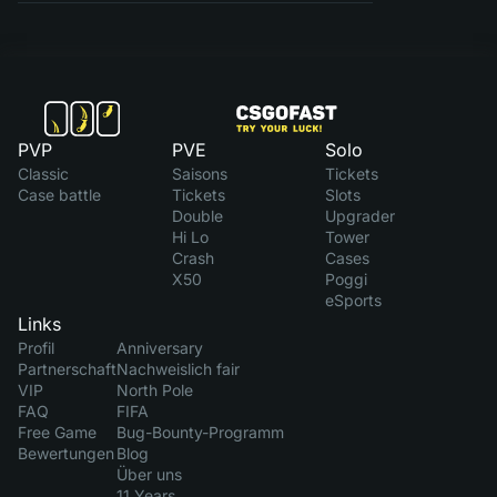
PVP
PVE
Solo
Classic
Saisons
Tickets
Case battle
Tickets
Slots
Double
Upgrader
Hi Lo
Tower
Crash
Cases
X50
Poggi
eSports
Links
Profil
Anniversary
Partnerschaft
Nachweislich fair
VIP
North Pole
FAQ
FIFA
Free Game
Bug-Bounty-Programm
Bewertungen
Blog
Über uns
11 Years