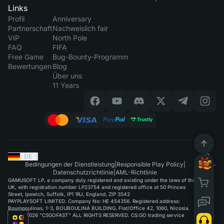
Links
Profil
Anniversary
Partnerschaft
Nachweislich fair
VIP
North Pole
FAQ
FIFA
Free Game
Bug-Bounty-Programm
Bewertungen
Blog
Über uns
11 Years
DE
|
Bedingungen der Dienstleistung
|
Responsible Play Policy
|
Datenschutzrichtlinie
|
AML-Richtlinie
GAMUSOFT LP, a company duly registered and existing under the laws of the
UK, with registration number LP23754 and registered office at 50 Princes
Street, Ipswich, Suffolk, IP1 1RJ, England, ZIP 3542
PAYPLAYSOFT LIMITED. Company No: HE 454356. Registered address:
Boumpoulinas, 1-3, BOUBOULINA BUILDING, Flat/Office 42, 1060, Nicosia.
©2015-2026 "CSGOFAST" ALL RIGHTS RESERVED. CS:GO trading service