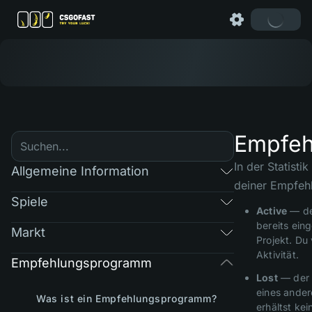
Empfeh
In der Statisti
Allgemeine Information
deiner Empfeh
Spiele
Active
— de
bereits eing
Markt
Projekt. Du 
Aktivität.
Empfehlungsprogramm
Lost
— der 
eines ande
Was ist ein Empfehlungsprogramm?
erhältst ke