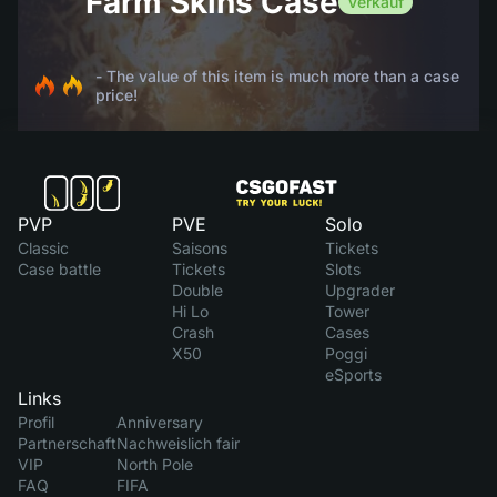
Farm Skins Case
Verkauf
- The value of this item is much more than a case
price!
PVP
PVE
Solo
Classic
Saisons
Tickets
Case battle
Tickets
Slots
Double
Upgrader
Hi Lo
Tower
Crash
Cases
X50
Poggi
eSports
Links
Profil
Anniversary
Partnerschaft
Nachweislich fair
VIP
North Pole
FAQ
FIFA