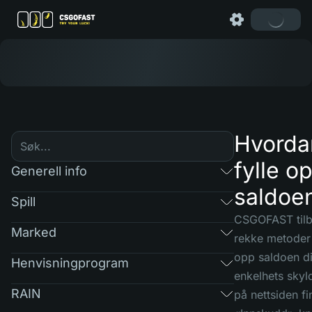
Hvorda
fylle o
Generell info
saldoe
Spill
CSGOFAST tilb
Marked
rekke metoder 
opp saldoen di
Henvisningprogram
enkelhets skyl
RAIN
på nettsiden fi