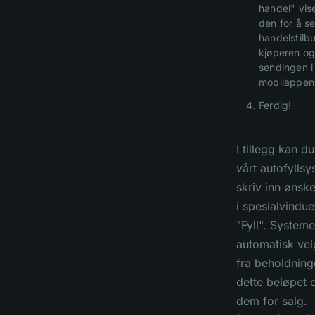
handel" vise
den for å s
handelstilbu
kjøperen og
sendingen i
mobilappen
Ferdig!
I tillegg kan d
vårt autofylls
skriv inn ønsk
i spesialvindue
"Fyll". Systemet
automatisk vel
fra beholdning
dette beløpet o
dem for salg.