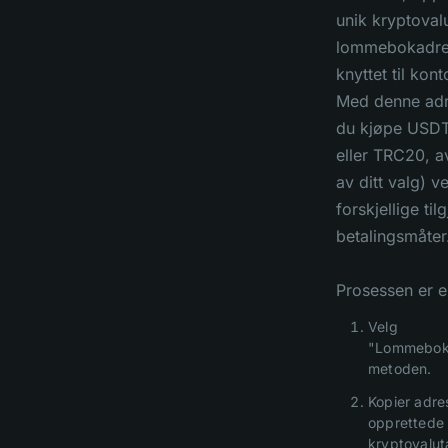
unik kryptoval
lommebokadre
knyttet til kont
Med denne adr
du kjøpe USD
eller TRC20, a
av ditt valg) v
forskjellige til
betalingsmåter
Prosessen er e
Velg
"Lommebok
metoden.
Kopier adre
opprettede
kryptovalut