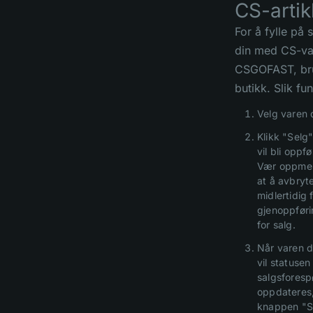
CS-artik
For å fylle på 
din med CS-va
CSGOFAST, br
butikk. Slik fu
Velg varen d
Klikk "Selg"
vil bli oppfø
Vær oppme
at å avbryt
midlertidig 
gjenoppføri
for salg.
Når varen di
vil statusen
salgsforesp
oppdateres
knappen "