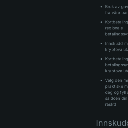
Bruk av ga
fra våre par
Kortbetalin
regionale
betalingssy
Innskudd 
kryptovalut
Kortbetalin
betalingssy
kryptovalut
Velg den m
praktiske m
deg og fyll
saldoen din
raskt!
Innskud