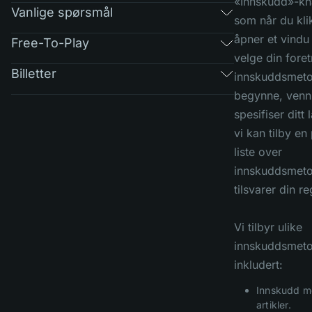
«Innskudd»-kn
Vanlige spørsmål
som når du kli
åpner et vindu 
Free-To-Play
velge din fore
Billetter
innskuddsmeto
begynne, vennl
spesifiser ditt 
vi kan tilby e
liste over
innskuddsmet
tilsvarer din re
Vi tilbyr ulike
innskuddsmeto
inkludert:
Innskudd m
artikler.