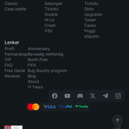
Classic
Sesonger
Tickets
Case battle
Tickets
Slots
Double
Upgrader
Hi Lo
Tower
Crash
Cases
X50
Poggi
eSports
Lenker
Profil
Anniversary
Partnerskap
Beviselig rettferdig
VIP
North Pole
FAQ
FIFA
Free Game
Bug Bounty-program
Reviews
Blog
About
11 Years
NO
|