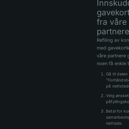
Innskud
gavekor
fra våre
partner
Refiling av ko
med gavekortk
våre partnere g
noen få enkle t
Gå til delen
"Forhåndsbe
på nettsted
Velg ønsket
påfyllingsko
Betal for ko
samarbeids
nettside.