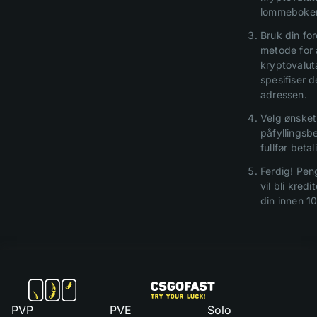
lommeboke
Bruk din fo
metode for 
kryptovalut
spesifiser 
adressen.
Velg ønsket
påfyllingsb
fullfør beta
Ferdig! Pen
vil bli kredi
din innen 10
PVP
PVE
Solo