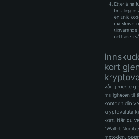
Etter å ha fu
betalingen 
en unik kod
må skrive in
tilsvarende
nettsiden vå
Innskud
kort gj
kryptova
Vår tjeneste gi
muligheten til å
kontoen din ve
kryptovaluta kj
kort. Når du v
"Wallet Numbe
metoden, oppr