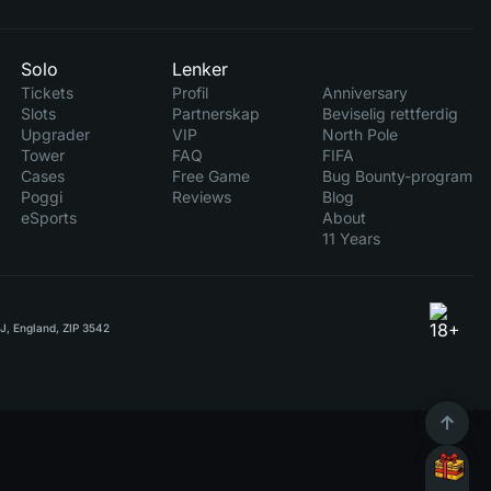
Solo
Lenker
Tickets
Profil
Anniversary
Slots
Partnerskap
Beviselig rettferdig
Upgrader
VIP
North Pole
Tower
FAQ
FIFA
Cases
Free Game
Bug Bounty-program
Poggi
Reviews
Blog
eSports
About
11 Years
RJ, England, ZIP 3542