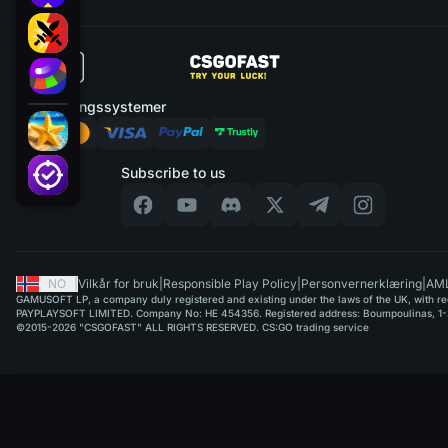
Betalingssystemer
Subscribe to us
NO
|
Vilkår for bruk
|
Responsible Play Policy
|
Personvernerklæring
|
AML
GAMUSOFT LP, a company duly registered and existing under the laws of the UK, with regi
PAYPLAYSOFT LIMITED. Company No: HE 454356. Registered address: Boumpoulinas, 1-3
©2015-2026 "CSGOFAST" ALL RIGHTS RESERVED. CS:GO trading service