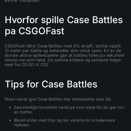
ikke er manipulert.
Hvorfor spille Case Battles
pa CSGOFast
CSGOFast tilbyr Case Battles med 0% avgift, stotter opptil
10 kister per battle og behandler skin-uttak raskt. En av de
storste aktive spillerbasene gjor at battles fylles pa sekunder
nesten nar som helst. De samme kistene og skinsene folger
med fra CS:GO til CS2.
Tips for Case Battles
Noen vaner gjor Case Battles mer lonnsomme over tid.
Sammenlign forventet verdi pa hver kiste for du gar inn i
en battle.
Bland kister med hoy og lav varians for a balansere
risikoen.