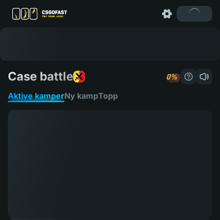
Case battle
0%
Hvordan s
Aktive kamper
Ny kamp
Topp