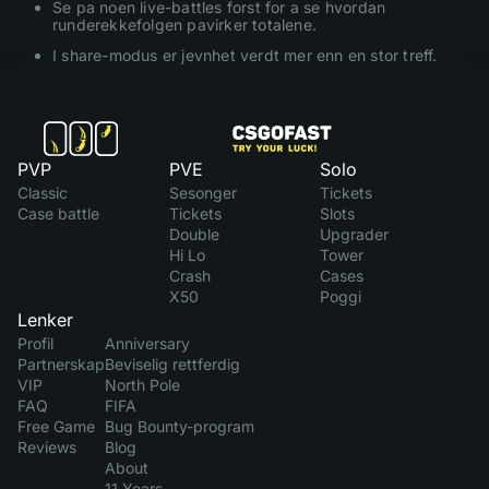
Se pa noen live-battles forst for a se hvordan
runderekkefolgen pavirker totalene.
I share-modus er jevnhet verdt mer enn en stor treff.
PVP
PVE
Solo
Classic
Sesonger
Tickets
Case battle
Tickets
Slots
Double
Upgrader
Hi Lo
Tower
Crash
Cases
X50
Poggi
Lenker
Profil
Anniversary
Partnerskap
Beviselig rettferdig
VIP
North Pole
FAQ
FIFA
Free Game
Bug Bounty-program
Reviews
Blog
About
11 Years