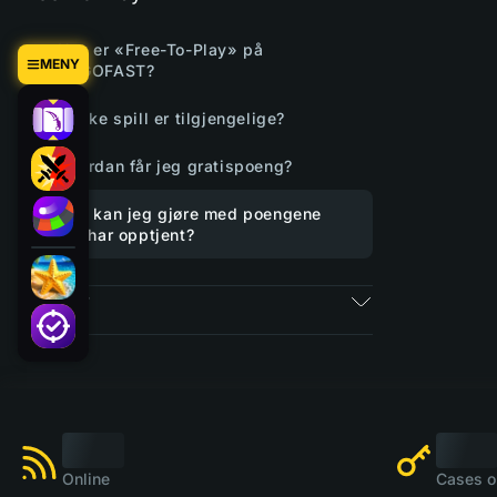
Hva er «Free-To-Play» på
MENY
CSGOFAST?
Hvilke spill er tilgjengelige?
Hvordan får jeg gratispoeng?
Hva kan jeg gjøre med poengene
jeg har opptjent?
Billetter
Online
Cases o