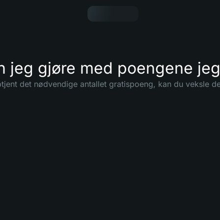
n jeg gjøre med poengene jeg
tjent det nødvendige antallet gratispoeng, kan du veksle d