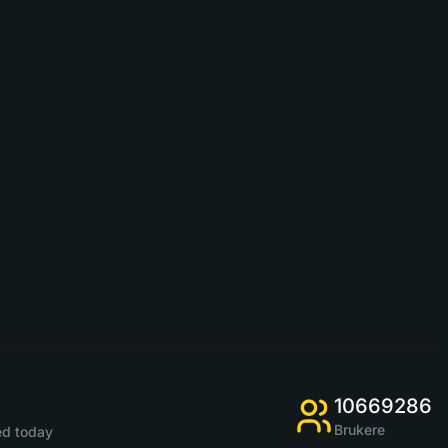
10669286
Brukere
d today