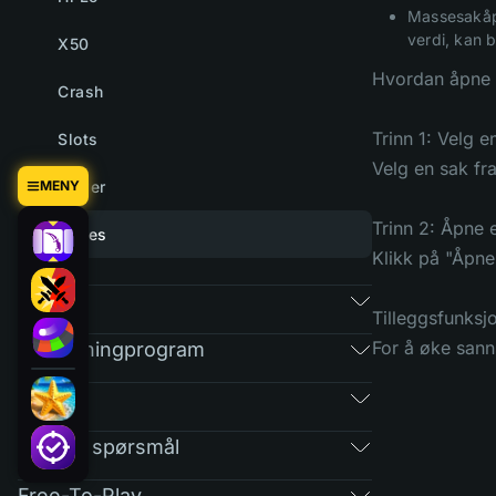
Massesakåpn
verdi, kan 
X50
Hvordan åpne
Crash
Trinn 1: Velg e
Slots
Velg en sak fr
MENY
Tower
Trinn 2: Åpne e
Cases
Klikk på "Åpne 
Marked
Tilleggsfunksj
For å øke sanns
Henvisningprogram
RAIN
Vanlige spørsmål
Free-To-Play