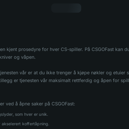
en kjent prosedyre for hver CS-spiller. På CSGOFast kan du v
 kniver og våpen.
enesten vår er at du ikke trenger å kjøpe nøkler og etuier s
tillegg er tjenesten vår maksimalt rettferdig og åpen for spill
ner ved å åpne saker på CSGOFast:
gslyder, som hver er unik.
 akselerert koffertåpning.