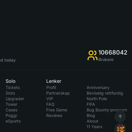
10668042
Brukere
d today
Solo
Lenker
Tickets
Profil
Anniversary
Slots
Partnerskap
Beviselig rettferdig
Upgrader
VIP
North Pole
Tower
FAQ
FIFA
Cases
Free Game
Bug Bounty-program
Poggi
Reviews
Blog
eSports
About
11 Years