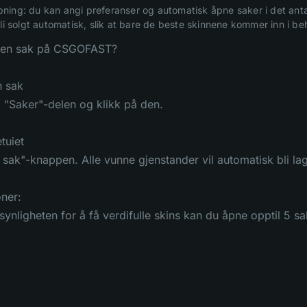
ing: du kan angi preferanser og automatisk åpne saker i det antal
bli solgt automatisk, slik at bare de beste skinnene kommer inn i be
 en sak på CSGOFAST?
n sak
a "Saker"-delen og klikk på den.
tuiet
sak"-knappen. Alle vunne gjenstander vil automatisk bli lagt 
oner:
ynligheten for å få verdifulle skins kan du åpne opptil 5 sa