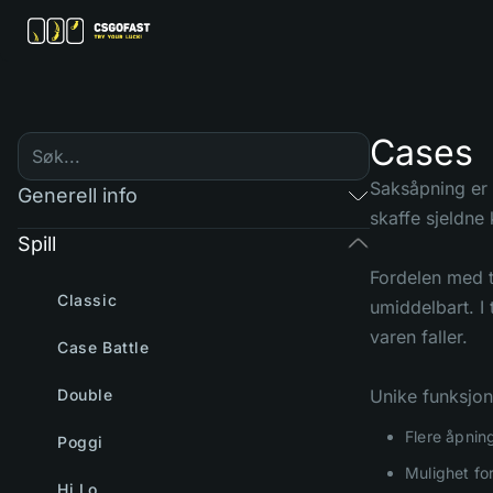
Cases
Saksåpning er 
Generell info
skaffe sjeldne
Spill
Fordelen med tj
Classic
umiddelbart. I 
varen faller.
Case Battle
Double
Unike funksjo
Flere åpnin
Poggi
Mulighet for
Hi Lo