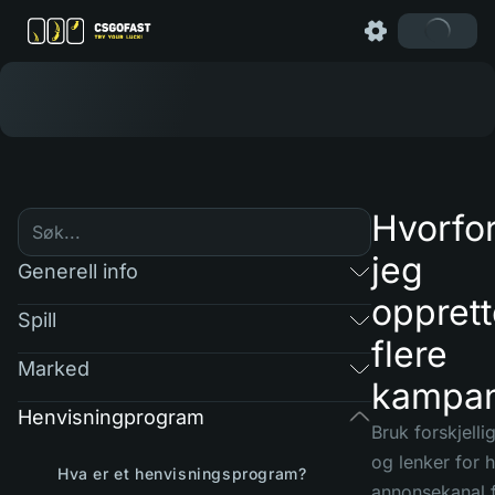
Hvorfo
jeg
Generell info
opprett
Spill
flere
Marked
kampan
Henvisningprogram
Bruk forskjelli
og lenker for 
Hva er et henvisningsprogram?
annonsekanal f