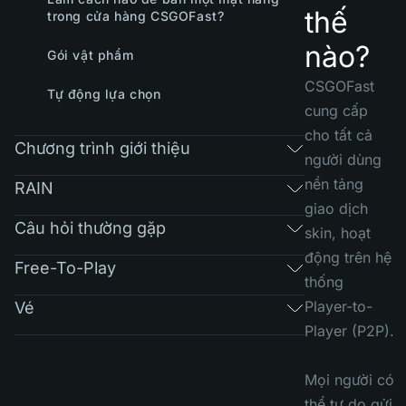
thế
trong cửa hàng CSGOFast?
nào?
Gói vật phẩm
CSGOFast
Tự động lựa chọn
cung cấp
cho tất cả
Chương trình giới thiệu
người dùng
nền tảng
RAIN
giao dịch
Câu hỏi thường gặp
skin, hoạt
động trên hệ
Free-To-Play
thống
Player-to-
Vé
Player (P2P).
Mọi người có
thể tự do gửi