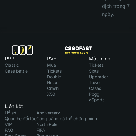
dịch trong 7
ngày.
PVP
PVE
Một mình
Classic
Mùa
Tickets
Case battle
Tickets
Slots
Double
Upgrader
Hi Lo
Tower
Crash
Cases
X50
Poggi
eSports
Liên kết
Hồ sơ
Anniversary
Quan hệ đối tác
Công bằng có thể chứng minh
VIP
North Pole
FAQ
FIFA
Free Game
Bug bounty