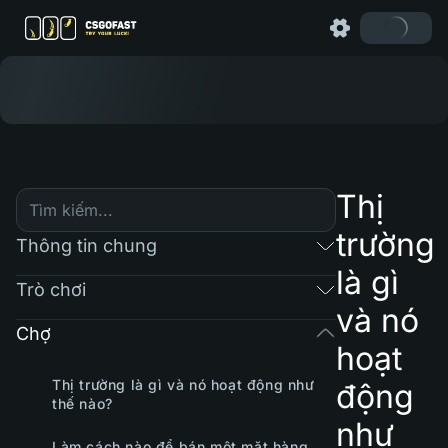
Thị
trường
Thông tin chung
là gì
Trò chơi
và nó
Chợ
hoạt
Thị trường là gì và nó hoạt động như
động
thế nào?
như
Làm cách nào để bán một mặt hàng