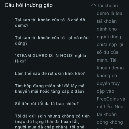
Câu hỏi thường gặp
Tài khoản
demo là loại
Tại sao tài khoản của tôi ở chế độ
tài khoản
demo?
dành cho
người dùng
Tại sao tài khoản của tôi lại có màu
đồng?
chưa nạp lại
số dư của
'STEAM GUARD IS IN HOLD' nghĩa
mình. Tài
là gì?
khoản demo
Làm thế nào để rút skin khỏi kho?
không có
quyền truy
Tìm hộp đựng miễn phí để lấy mã
cập vào
khuyến mãi hoặc tăng cấp ở đâu?
FreeCoins và
Số tiền rút tối đa là bao nhiêu?
rút tiền. Nếu
tài khoản
Tôi đã gửi skin nhưng không có tiền
(mặc dù trạng thái đã hoàn tất,
đồng không
người mua đã chấp nhận), tôi phải