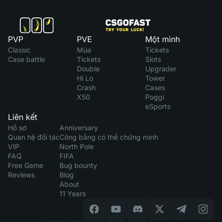
PVP
PVE
Một mình
Classic
Mùa
Tickets
Case battle
Tickets
Slots
Double
Upgrader
Hi Lo
Tower
Crash
Cases
X50
Poggi
eSports
Liên kết
Hồ sơ
Anniversary
Quan hệ đối tác
Công bằng có thể chứng minh
VIP
North Pole
FAQ
FIFA
Free Game
Bug bounty
Reviews
Blog
About
11 Years