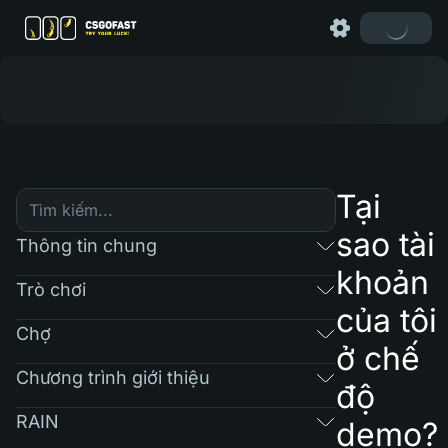
Tại
sao tài
Thông tin chung
khoản
Trò chơi
của tôi
Chợ
ở chế
Chương trình giới thiệu
độ
RAIN
demo?