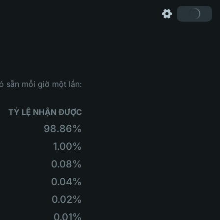
ó sẵn mỗi giờ một lần:
TỶ LỆ NHẬN ĐƯỢC
98.86%
1.00%
0.08%
0.04%
0.02%
0.01%