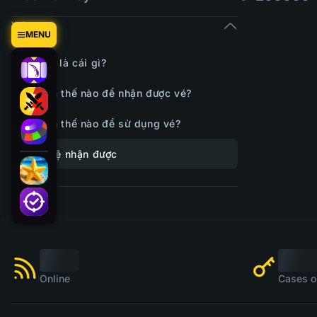
Vé
MENU
Đây là cái gì?
Làm thế nào để nhận được vé?
Làm thế nào để sử dụng vé?
Tỷ lệ nhận được
Online
Cases o