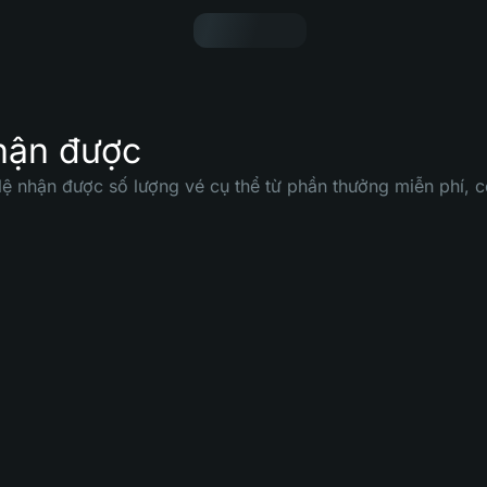
nhận được
 lệ nhận được số lượng vé cụ thể từ phần thưởng miễn phí, c