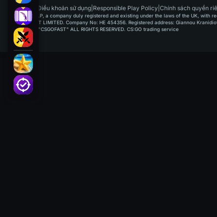
VN
|
Điều khoản sử dụng
|
Responsible Play Policy
|
Chính sách quyền riê
GAMUSOFT LP, a company duly registered and existing under the laws of the UK, with regi
PAYPLAYSOFT LIMITED. Company No: HE 454356. Registered address: Giannou Kranidioti & 
©2015-2026 "CSGOFAST" ALL RIGHTS RESERVED. CS:GO trading service