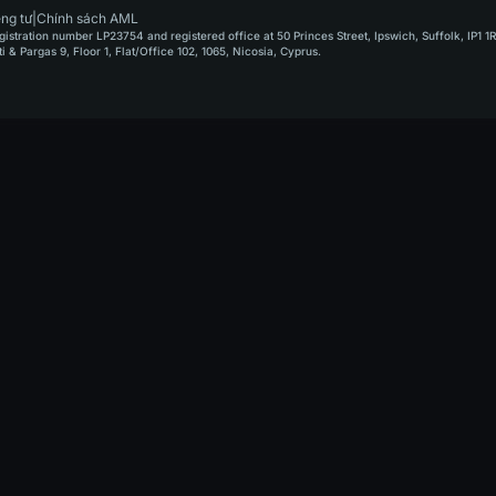
ng tư
|
Chính sách AML
stration number LP23754 and registered office at 50 Princes Street, Ipswich, Suffolk, IP1 1
Pargas 9, Floor 1, Flat/Office 102, 1065, Nicosia, Cyprus.