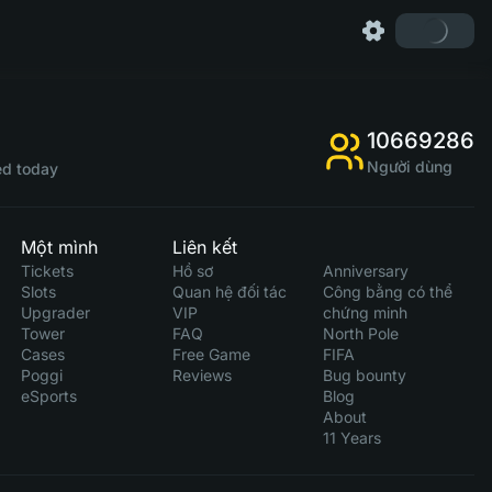
10669286
Người dùng
d today
Một mình
Liên kết
Tickets
Hồ sơ
Anniversary
Slots
Quan hệ đối tác
Công bằng có thể
Upgrader
VIP
chứng minh
Tower
FAQ
North Pole
Cases
Free Game
FIFA
Poggi
Reviews
Bug bounty
eSports
Blog
About
11 Years