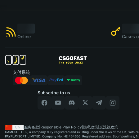
Online
Cases o
支付系统
Subscribe to us
CN
|
服务条款
|
Responsible Play Policy
|
隐私政策
|
反洗钱政策
GAMUSOFT LP, a company duly registered and existing under the laws of the UK, with regi
PAYPLAYSOFT LIMITED. Company No: HE 454356. Registered address: Boumpoulinas, 1-3