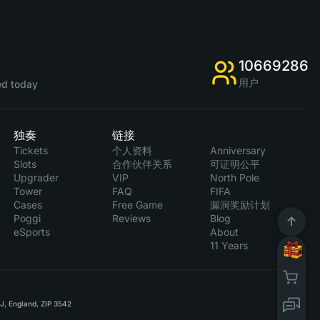
10669286
用户
d today
独奏
链接
Tickets
个人资料
Anniversary
Slots
合作伙伴关系
可证明公平
Upgrader
VIP
North Pole
Tower
FAQ
FIFA
Cases
Free Game
漏洞奖励计划
Poggi
Reviews
Blog
eSports
About
11 Years
RJ, England, ZIP 3542