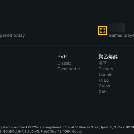
pened today
Games playe
PVP
聚乙烯醇
Classic
赛季
Case battle
Tickets
Double
Hi Lo
Crash
X50
stration number LP23754 and registered office at 50 Princes Street, Ipswich, Suffolk, IP1 1
, BOUBOULINA BUILDING, Flat/Office 42, 1060, Nicosia.