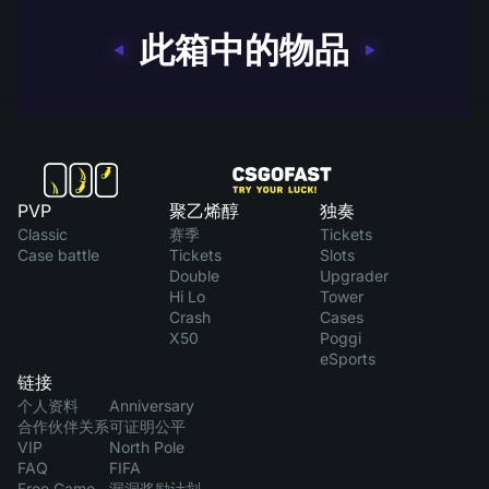
此箱中的物品
PVP
聚乙烯醇
独奏
Classic
赛季
Tickets
Case battle
Tickets
Slots
Double
Upgrader
Hi Lo
Tower
Crash
Cases
X50
Poggi
eSports
链接
个人资料
Anniversary
合作伙伴关系
可证明公平
VIP
North Pole
FAQ
FIFA
Free Game
漏洞奖励计划