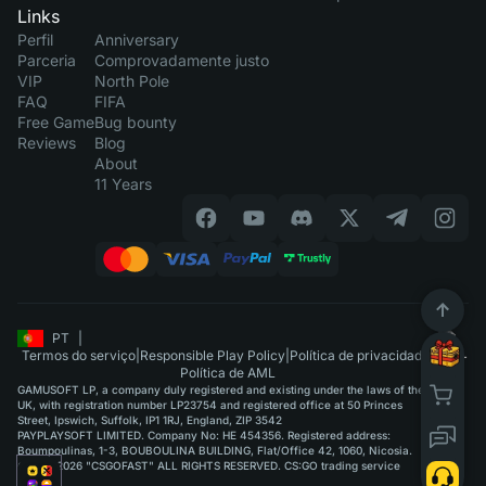
Links
Perfil
Anniversary
Parceria
Comprovadamente justo
VIP
North Pole
FAQ
FIFA
Free Game
Bug bounty
Reviews
Blog
About
11 Years
PT
|
Termos do serviço
|
Responsible Play Policy
|
Política de privacidade
|
Política de AML
GAMUSOFT LP, a company duly registered and existing under the laws of the
UK, with registration number LP23754 and registered office at 50 Princes
Street, Ipswich, Suffolk, IP1 1RJ, England, ZIP 3542
PAYPLAYSOFT LIMITED. Company No: HE 454356. Registered address:
Boumpoulinas, 1-3, BOUBOULINA BUILDING, Flat/Office 42, 1060, Nicosia.
©2015-2026 "CSGOFAST" ALL RIGHTS RESERVED. CS:GO trading service