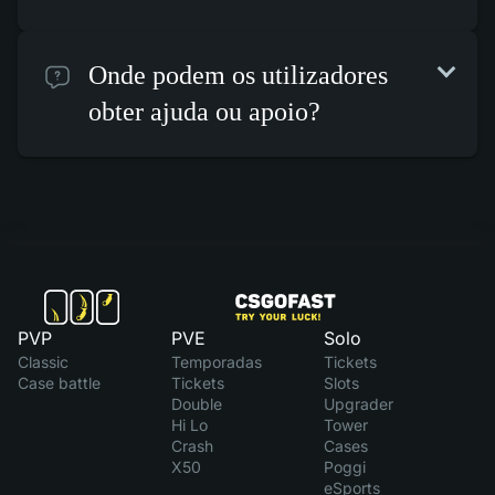
Onde podem os utilizadores
obter ajuda ou apoio?
PVP
PVE
Solo
Classic
Temporadas
Tickets
Case battle
Tickets
Slots
Double
Upgrader
Hi Lo
Tower
Crash
Cases
X50
Poggi
eSports