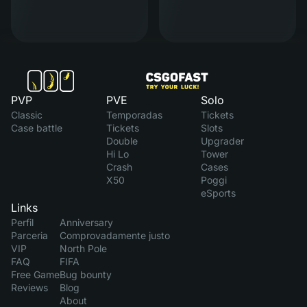
PVP
PVE
Solo
Classic
Temporadas
Tickets
Case battle
Tickets
Slots
Double
Upgrader
Hi Lo
Tower
Crash
Cases
X50
Poggi
eSports
Links
Perfil
Anniversary
Parceria
Comprovadamente justo
VIP
North Pole
FAQ
FIFA
Free Game
Bug bounty
Reviews
Blog
About