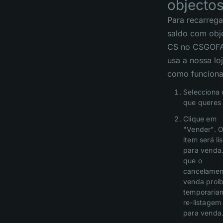
objecto
Para recarrega
saldo com obj
CS no CSGOFA
usa a nossa loj
como funciona
Selecciona 
que queres 
Clique em
"Vender". O
item será li
para venda
que o
cancelamen
venda proí
temporaria
re-listagem
para venda