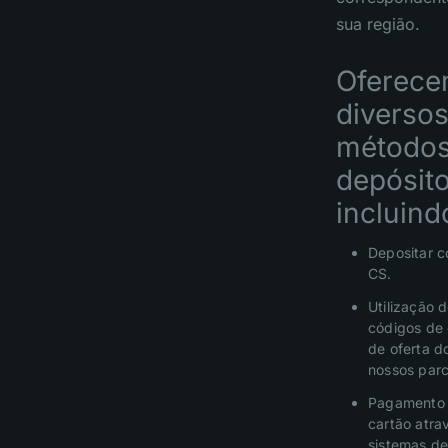
sua região.
Oferec
diverso
métodos
depósito
incluind
Depositar c
CS.
Utilização 
códigos de 
de oferta d
nossos parc
Pagamento
cartão atra
sistemas d