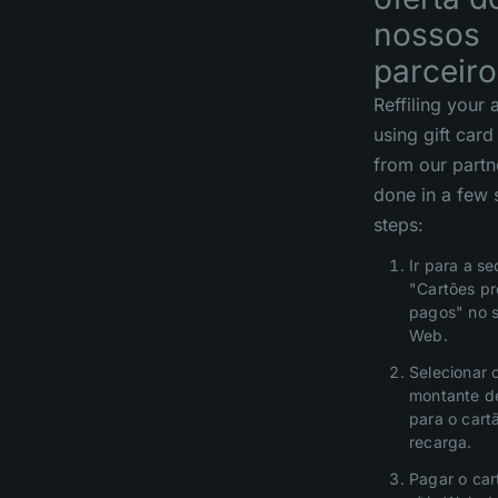
nossos
parceiro
Reffiling your
using gift car
from our partn
done in a few 
steps:
Ir para a s
"Cartões pr
pagos" no s
Web.
Selecionar 
montante d
para o cart
recarga.
Pagar o car