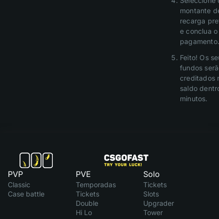
Seleccione 
montante d
recarga pre
e conclua o
pagamento
Feito! Os s
fundos ser
creditados 
saldo dentr
minutos.
PVP
PVE
Solo
Classic
Temporadas
Tickets
Case battle
Tickets
Slots
Double
Upgrader
Hi Lo
Tower