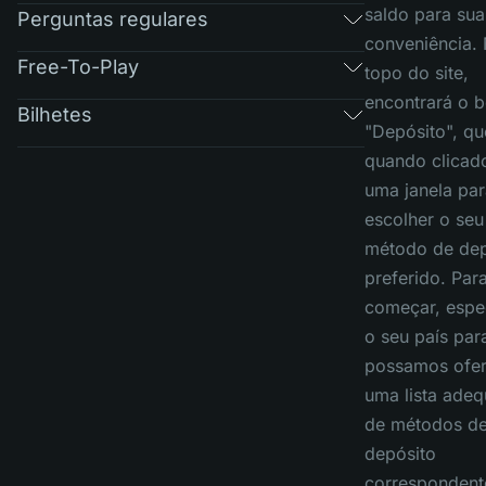
saldo para sua
Perguntas regulares
conveniência.
Free-To-Play
topo do site,
encontrará o 
Bilhetes
"Depósito", qu
quando clicad
uma janela par
escolher o seu
método de dep
preferido. Par
começar, espe
o seu país par
possamos ofer
uma lista ade
de métodos d
depósito
correspondent