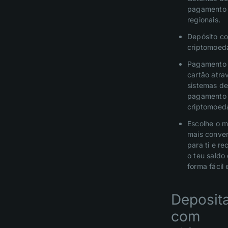
pagamento
regionais.
Depósito c
criptomoed
Pagamento
cartão atra
sistemas d
pagamento
criptomoed
Escolhe o 
mais conve
para ti e re
o teu saldo
forma fácil 
Deposit
com