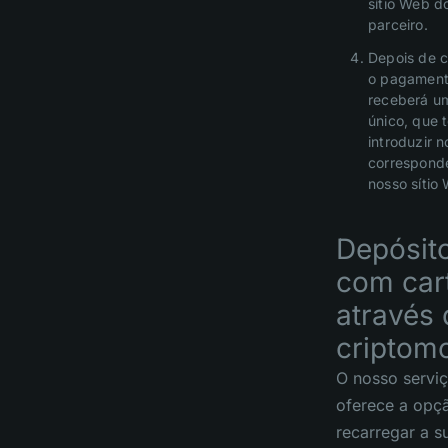
sítio Web d
parceiro.
Depois de c
o pagament
receberá u
único, que 
introduzir n
correspond
nosso sítio
Depósit
com car
através 
criptom
O nosso servi
oferece a opç
recarregar a s