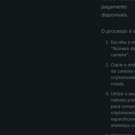
pagamento
disponíveis.
O processo é s
Escolha o 
"Número d
carteira".
Copie o en
da carteira
criptomoed
criada.
Utilize o se
método pre
para compr
criptomoed
especifican
endereço c