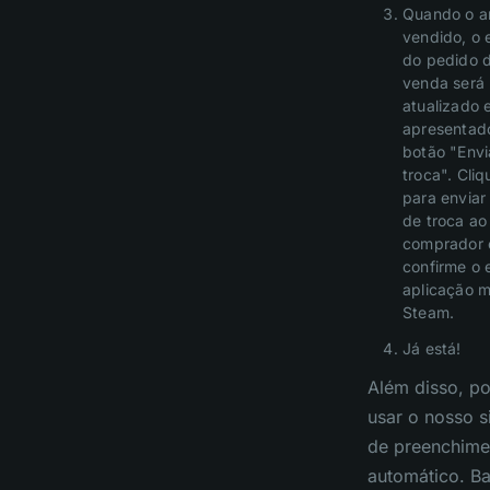
Quando o ar
vendido, o 
do pedido 
venda será
atualizado 
apresentad
botão "Envi
troca". Cliq
para enviar 
de troca ao
comprador 
confirme o 
aplicação m
Steam.
Já está!
Além disso, p
usar o nosso s
de preenchime
automático. Ba