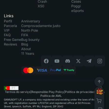
Crash
Cases
X50
Poggi
eSports
Links
Perfil
Anniversary
Parceria
Comprovadamente justo
VIP
North Pole
FAQ
FIFA
Free Game
Bug bounty
Reviews
Blog
About
11 Years
PT
|
Termos do serviço
|
Responsible Play Policy
|
Política de privacidade
|
Política de AML
GAMUSOFT LP, a company duly registered and existing under the laws of the
UK, with registration number LP23754 and registered office at 50 Princes
Street, Ipswich, Suffolk, IP1 1RJ, England, ZIP 3542