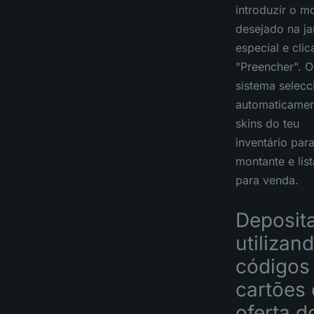
introduzir o m
desejado na ja
especial e cli
"Preencher". O
sistema selecc
automaticamen
skins do teu
inventário para
montante e list
para venda.
Deposit
utilizan
códigos
cartões
oferta d