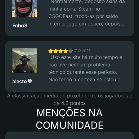
"Normalmente, deposito skins da
verificação de hash. Depois
minha conta Steam no
disso as coisas pareceram mais
CSGOFast, troco-as por saldo
equilibradas, vitórias e derrotas
interno, jogo um pouco, depois
FoboS
pareciam justas. O próprio site
converto novamente em skins a
funciona bem, interface limpa,
preços razoáveis e retiro-as para
nenhum problema óbvio, mas
o Steam. As taxas de câmbio são
ainda precisas de entender que
17.12.2025
justas e todo o processo funciona
isto é jogo a dinheiro e não
"Uso este site há muito tempo e
bem sem problemas."
dinheiro fácil."
não tive nenhum problema
técnico durante esse período.
Não tenho a certeza se estou em
alecto💜
lucro apenas por jogar, mas
considerando como os preços
A classificação média do projeto entre os jogadores é
dos skins aumentaram nos cinco
de
4.8 pontos
anos em que estive no jogo,
MENÇÕES NA
estou definitivamente em lucro
COMUNIDADE
no geral :)"