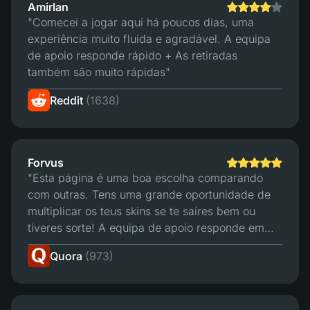
Amirlan
"Comecei a jogar aqui há poucos dias, uma
experiência muito fluida e agradável. A equipa
de apoio responde rápido + As retiradas
também são muito rápidas"
Reddit
(1638)
Forvus
"Esta página é uma boa escolha comparando
com outras. Tens uma grande oportunidade de
multiplicar os teus skins se te saíres bem ou
tiveres sorte! A equipa de apoio responde em
minutos e tem um bom sistema de troca. Para
Quora
(973)
mim, é a melhor página para apostar."