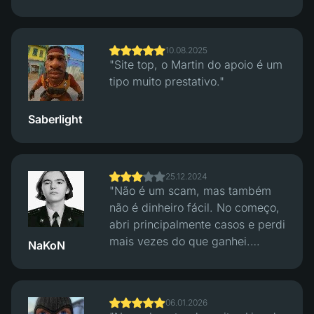
baratas funciona bem, não tive
problemas com trades. Várias
opções de pagamento. O suporte
10.08.2025
respondeu rápido, as retiradas
"Site top, o Martin do apoio é um
foram rápidas."
tipo muito prestativo."
Saberlight
25.12.2024
"Não é um scam, mas também
não é dinheiro fácil. No começo,
abri principalmente casos e perdi
mais vezes do que ganhei.
NaKoN
Bastante, na verdade. Mais tarde
mudei para o modo clássico
Crash e comecei a verificar as
06.01.2026
rondas através do seu sistema de