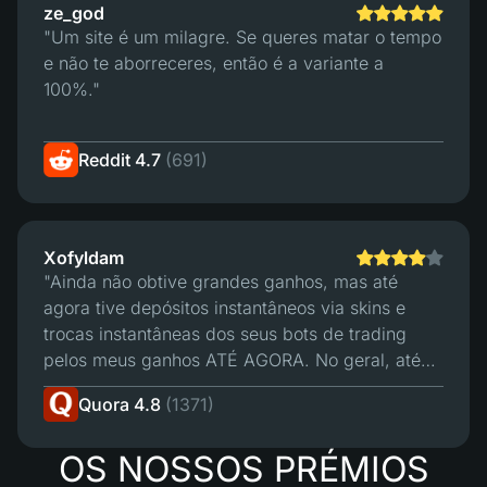
ze_god
"Um site é um milagre. Se queres matar o tempo
e não te aborreceres, então é a variante a
100%."
Reddit 4.7
(691)
Xofyldam
"Ainda não obtive grandes ganhos, mas até
agora tive depósitos instantâneos via skins e
trocas instantâneas dos seus bots de trading
pelos meus ganhos ATÉ AGORA. No geral, até
agora tudo bem. Suponho que a minha única
Quora 4.8
(1371)
"queixa" seja que gostaria que os seus bots de
depósito aceitassem mais dos meus skins para
OS NOSSOS PRÉMIOS
depósito. 4/5 - Espero que o site se mantenha