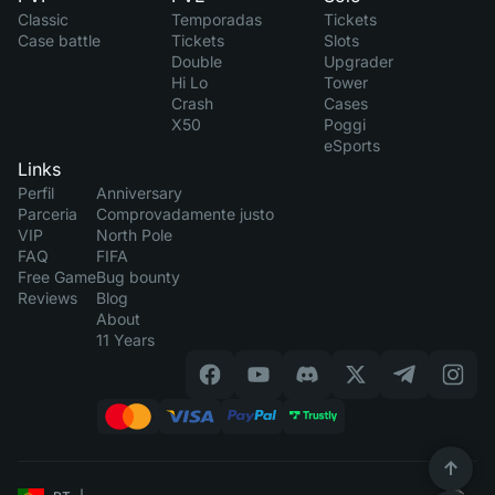
Classic
Temporadas
Tickets
Case battle
Tickets
Slots
Double
Upgrader
Hi Lo
Tower
Crash
Cases
X50
Poggi
eSports
Links
Perfil
Anniversary
Parceria
Comprovadamente justo
VIP
North Pole
FAQ
FIFA
Free Game
Bug bounty
Reviews
Blog
About
11 Years