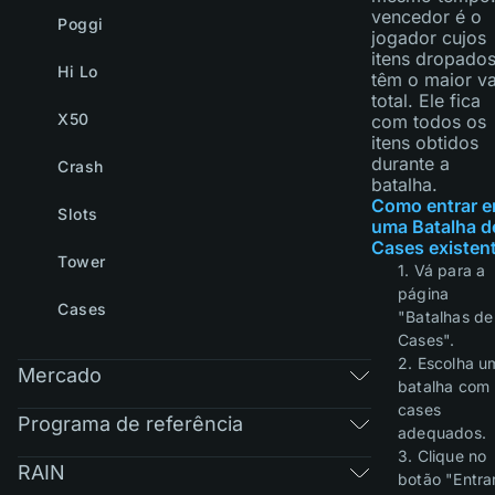
vencedor é o
Poggi
jogador cujos
itens dropado
Hi Lo
têm o maior va
total. Ele fica
X50
com todos os
itens obtidos
durante a
Crash
batalha.
Como entrar 
Slots
uma Batalha d
Cases existen
Tower
1. Vá para a
página
Cases
"Batalhas de
Cases".
2. Escolha u
Mercado
batalha com
cases
Programa de referência
adequados.
3. Clique no
RAIN
botão "Entrar