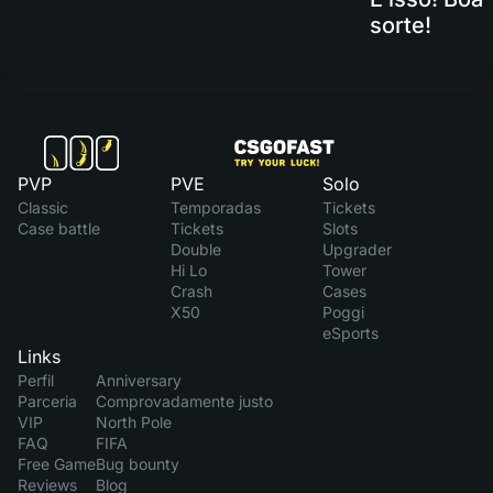
sorte!
PVP
PVE
Solo
Classic
Temporadas
Tickets
Case battle
Tickets
Slots
Double
Upgrader
Hi Lo
Tower
Crash
Cases
X50
Poggi
eSports
Links
Perfil
Anniversary
Parceria
Comprovadamente justo
VIP
North Pole
FAQ
FIFA
Free Game
Bug bounty
Reviews
Blog