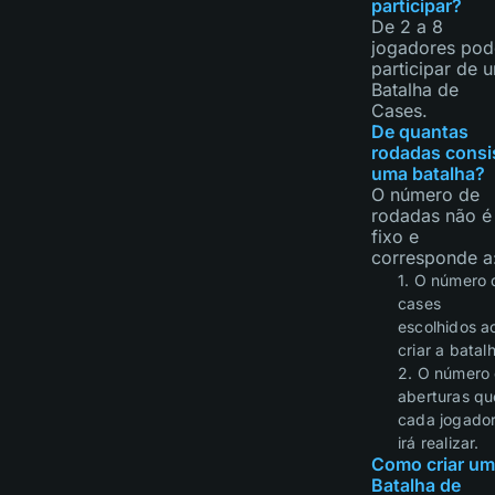
participar?
De 2 a 8
jogadores po
participar de 
Batalha de
Cases.
De quantas
rodadas consi
uma batalha?
O número de
rodadas não é
fixo e
corresponde a
1. O número 
cases
escolhidos a
criar a batal
2. O número
aberturas qu
cada jogado
irá realizar.
Como criar u
Batalha de