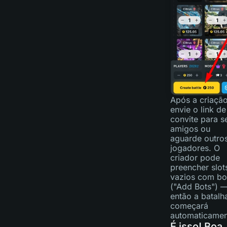
Após a criação
envie o link de
convite para s
amigos ou
aguarde outro
jogadores. O
criador pode
preencher slot
vazios com bo
("Add Bots") 
então a batalh
começará
automaticamen
É isso! Boa