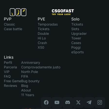
PVP
PVE
Solo
Classic
Temporadas
Tickets
Case battle
Tickets
Slots
Double
Upgrader
Hi Lo
Tower
Crash
Cases
X50
Poggi
eSports
Links
Perfil
Anniversary
Parceria
Comprovadamente justo
VIP
North Pole
FAQ
FIFA
Free Game
Bug bounty
Reviews
Blog
About
11 Years