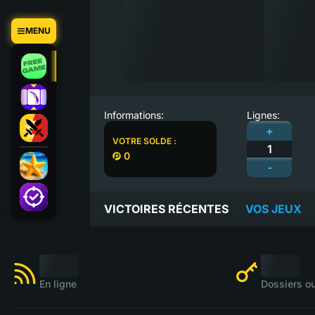
MENU
Informations:
Lignes:
+
VOTRE SOLDE :
1
0
-
VICTOIRES RÉCENTES
VOS JEUX
En ligne
Dossiers ou