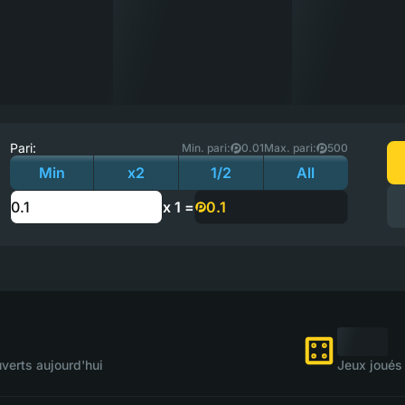
Pari:
Min. pari:
0.01
Max. pari:
500
Min
x2
1/2
All
x 1 =
verts aujourd'hui
Jeux joués 