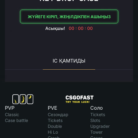
ЖҮЙЕГЕ КІРІП, ЖЕҢІЛДІКПЕН АШЫҢЫЗ
Асықшы!
00 : 00 : 00
ІС ҚАМТИДЫ
PVP
PVE
Соло
Classic
Сезондар
Tickets
Case battle
Tickets
Slots
Double
Upgrader
Hi Lo
Tower
Crash
Cases