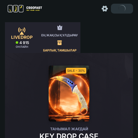
ЕҢ ЖАҚСЫ ҚҰЛДЫРАУ
LIVEDROP
4 915
ОНЛАЙН
БАРЛЫҚ ТАМШЫЛАР
SALE - 30%
ТАНЫМАЛ ЖАҒДАЙ
KEY DROP CASE