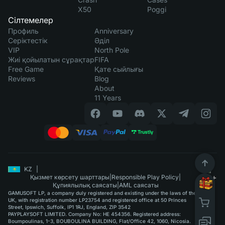
X50
Poggi
Сілтемелер
Профиль
Anniversary
Серіктестік
Әділ
VIP
North Pole
Жиі қойылатын сұрақтар
FIFA
Free Game
Қате сыйлығы
Reviews
Blog
About
11 Years
KZ
|
Қызмет көрсету шарттары
|
Responsible Play Policy
|
Құпиялылық саясаты
|
AML саясаты
GAMUSOFT LP, a company duly registered and existing under the laws of the
UK, with registration number LP23754 and registered office at 50 Princes
Street, Ipswich, Suffolk, IP1 1RJ, England, ZIP 3542
PAYPLAYSOFT LIMITED. Company No: HE 454356. Registered address:
Boumpoulinas, 1-3, BOUBOULINA BUILDING, Flat/Office 42, 1060, Nicosia.