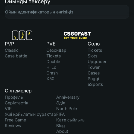
Ойынды тексеру
PVP
PVE
Соло
Classic
Сезондар
Tickets
Case battle
Tickets
Slots
Double
Upgrader
Hi Lo
Tower
Crash
Cases
X50
Poggi
eSports
Сілтемелер
Профиль
Anniversary
Серіктестік
Әділ
VIP
North Pole
Жиі қойылатын сұрақтар
FIFA
Free Game
Қате сыйлығы
Reviews
Blog
About