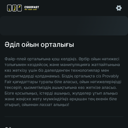
Әділ ойын орталығы
Файр-плей орталығына қош келдіңіз. Әрбір ойын нәтижесі
толығымен кездейсоқ және манипуляцияға жатпайтынына
көз жеткізу үшін біз дәлелденген технологиялар мен
алгоритмдерді қолданамыз. Біздің орталықта сіз Provably
Fair қағидаттары туралы біле аласыз, ойын нәтижелеріңізді
тексеріп, қызметіміздің ашықтығына көз жеткізе аласыз.
Бізге қосылыңыз, істерді ашыңыз, жүлделер ұтып алыңыз
және жеңіске жету мүмкіндігіңіз әрқашан тең екенін біле
отырып, ойыннан ләззат алыңыз!