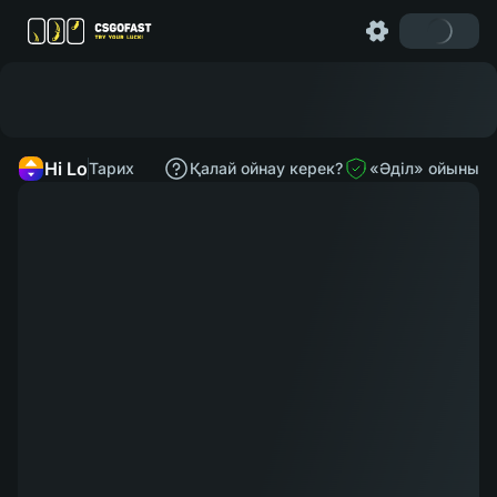
Hi Lo
Тарих
Қалай ойнау керек?
«Әділ» ойыны