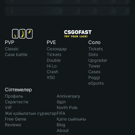
PVP
PVE
Соло
Classic
Сезондар
Tickets
Case battle
Tickets
Slots
Double
Upgrader
Hi Lo
Tower
Crash
Cases
X50
Poggi
eSports
Сілтемелер
Профиль
Anniversary
Серіктестік
Әділ
VIP
North Pole
Жиі қойылатын сұрақтар
FIFA
Free Game
Қате сыйлығы
Reviews
Blog
About