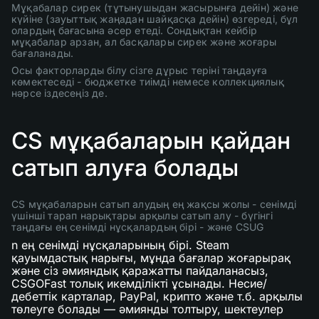
Мұқабалар сирек (тұтынушыдан жасырынға дейін) және
күйіне (зауыттық жаңадан шайқасқа дейін) өзгереді, бұл
олардың бағасына әсер етеді. Сондықтан кейбір
мұқабалар арзан, ал басқалары сирек және жоғары
бағаланады.
Осы факторларды білу сізге дұрыс теріні таңдауға
көмектеседі - бюджетке тиімді немесе коллекциялық
нәрсе іздесеңіз де.
CS мұқабаларын қайдан
сатып алуға болады
CS мұқабаларын сатып алудың ең жақсы жолы - сенімді
үшінші тарап нарықтары арқылы сатып алу - бүгінгі
таңдағы ең сенімді нұсқалардың бірі - және CSUG
n ең сенімді нұсқаларының бірі. Steam
қауымдастық нарығы, мұнда бағалар жоғарырақ
және сіз әмияндық қаражатты пайдаланасыз,
CSGOFast толық икемділікті ұсынады. Несие/
дебеттік карталар, PayPal, крипто және т.б. арқылы
төлеуге болады — әмиянды толтыру, шектеулер