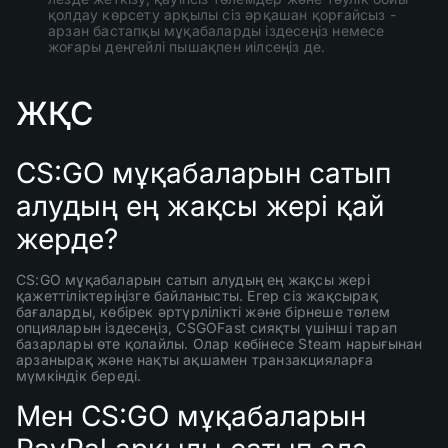
қолдау көрсету арқылы сіз әрқашан қорғайсыз -
арзан бастапқы мұқабаларды іздесеңіз немесе
жоғары деңгейлі пышақпен иілсеңіз де.
ЖҚС
CS:GO мұқабаларын сатып
алудың ең жақсы жері қай
жерде?
CS:GO мұқабаларын сатып алудың ең жақсы жері
қажеттіліктеріңізге байланысты. Егер сіз жақсырақ
бағаларды, көбірек әртүрлілікті және бірнеше төлем
опцияларын іздесеңіз, CSGOFast сияқты үшінші тарап
базарлары өте қолайлы. Олар көбінесе Steam нарығынан
арзанырақ және нақты ақшамен транзакцияларға
мүмкіндік береді.
Мен CS:GO мұқабаларын