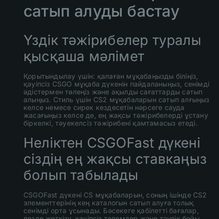
сатып алуды бастау
Үздік тәжірибелер туралы
қысқаша мәлімет
Қорытындылау үшін: қалаған мұқабаңызды біліңіз,
қауіпсіз CSGO мұқаба дүкенін пайдаланыңыз, сенімді
әдістермен төлеңіз және ақылды сағаттарды сатып
алыңыз. Стиль үшін CS2 мұқабаларын сатып алғыңыз
келсе немесе сирек кездесетін нәрсеге сауда
жасағыңыз келсе де, ең жақсы тәжірибелерді ұстану
біркелкі, тәуекелсіз тәжірибені қамтамасыз етеді.
Неліктен CSGOFast дүкені
сіздің ең жақсы ставкаңыз
болып табылады
CSGOFast дүкені CS мұқабаларын, соның ішінде CS2
элементтерінің кең каталогын сатып алуға толық
сенімді орта ұсынады. Бәсекеге қабілетті бағалар,
лезде жеткізу, қауіпсіз төлемдер және тәулік бойы