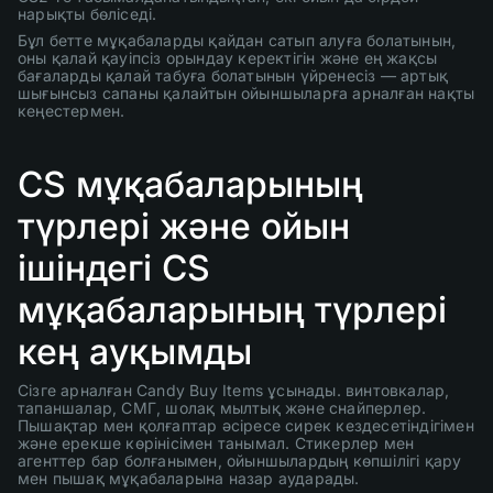
нарықты бөліседі.
Бұл бетте мұқабаларды қайдан сатып алуға болатынын,
оны қалай қауіпсіз орындау керектігін және ең жақсы
бағаларды қалай табуға болатынын үйренесіз — артық
шығынсыз сапаны қалайтын ойыншыларға арналған нақты
кеңестермен.
CS мұқабаларының
түрлері және ойын
ішіндегі CS
мұқабаларының түрлері
кең ауқымды
Сізге арналған Candy Buy Items ұсынады. винтовкалар,
тапаншалар, СМГ, шолақ мылтық және снайперлер.
Пышақтар мен қолғаптар әсіресе сирек кездесетіндігімен
және ерекше көрінісімен танымал. Стикерлер мен
агенттер бар болғанымен, ойыншылардың көпшілігі қару
мен пышақ мұқабаларына назар аударады.