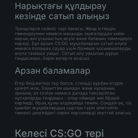
Нарықтағы құлдырау
кезінде сатып алыңыз
Трендтерге сәйкес тері бағасы. Жаңа істердің
төмендеуінен немесе маңызды оқиғалардан кейін
нарық жиі ұсыныстың өсуін және бағаның төмендеуін
көреді. Бұл арзан CS:GO мұқабаларын сатып алуға
немесе болашақ сауда үшін бірнеше қосымшаларды
алуға тамаша уақыт. Сатып алу уақытын дұрыс
таңдасаңыз, бәрін өзгерте аласыз.
Арзан баламалар
Егер бюджетіңіз тар болса, стильді құрбан етудің
қажеті жоқ. Зауыттан шыққан жаңа нұсқаның
орнына, аз тозған немесе далада тексерілген
нұсқаларды таңдаңыз - олар ойында жиі бірдей
көрінеді, бірақ құны әлдеқайда төмен. Сондай-ақ, сіз
қымбат мұқабалардың сыртқы түрін еліктейтін
төменгі деңгейдегі сирек нәрселерді зерттей аласыз.
Келесі CS:GO тері