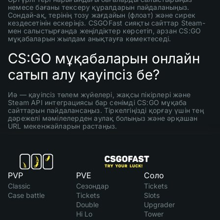
немесе бағаны тексеру құралдарын пайдаланыңыз.
Сондай-ақ, терінің тозу жағдайын (флоат) және сирек
кездесетінін ескеріңіз. CSGOFast сияқты сайттар Steam-
мен салыстырғанда жеңілдіктер көрсетіп, арзан CS:GO
мұқабаларын жылдам анықтауға көмектеседі.
CS:GO мұқабаларын онлайн
сатып алу қауіпсіз бе?
Иә — қауіпсіз төлем жүйелері, жақсы пікірлері және
Steam API интеграциясы бар сенімді CS:GO мұқаба
сайттарын пайдалансаңыз. Тіркелгіңізді қорғау үшін тең
дәрежелі мәмілелерден аулақ болыңыз және әрқашан
URL мекенжайларын растаңыз.
PVP
PVE
Соло
Classic
Сезондар
Tickets
Case battle
Tickets
Slots
Double
Upgrader
Hi Lo
Tower