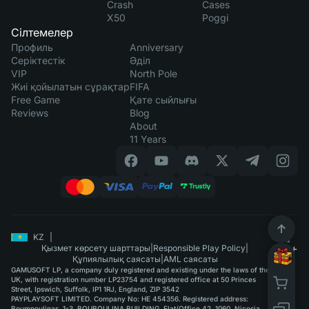
Crash
Cases
X50
Poggi
Сілтемелер
Профиль
Anniversary
Серіктестік
Әділ
VIP
North Pole
Жиі қойылатын сұрақтар
FIFA
Free Game
Қате сыйлығы
Reviews
Blog
About
11 Years
KZ
|
Қызмет көрсету шарттары
|
Responsible Play Policy
|
Құпиялылық саясаты
|
AML саясаты
GAMUSOFT LP, a company duly registered and existing under the laws of the
UK, with registration number LP23754 and registered office at 50 Princes
Street, Ipswich, Suffolk, IP1 1RJ, England, ZIP 3542
PAYPLAYSOFT LIMITED. Company No: HE 454356. Registered address:
Boumpoulinas, 1-3, BOUBOULINA BUILDING, Flat/Office 42, 1060, Nicosia.