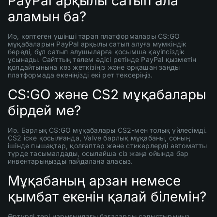
PayPal арқылы сатып ала
аламын ба?
Иә, көптеген үшінші тарап платформалары CS:GO
мұқабаларын PayPal арқылы сатып алуға мүмкіндік
береді, бұл сатып алушыларға қосымша қауіпсіздік
ұсынады. Сайттың төлем әдісі ретінде PayPal қызметін
қолдайтынына көз жеткізіңіз және әрқашан заңды
платформада екеніңізді екі рет тексеріңіз.
CS:GO және CS2 мұқабалары
бірдей ме?
Иә. Барлық CS:GO мұқабалары CS2-мен толық үйлесімді.
CS2 іске қосылғанда, Valve барлық мұқабаны, соның
ішінде пышақтар, қолғаптар және стикерлерді автоматты
түрде тасымалдады, осылайша сіз жаңа ойында бар
инвентарыңызды пайдалана аласыз.
Мұқабаның арзан немесе
қымбат екенін қалай білемін?
Әртүрлі тері нарығындағы бағаларды салыстырыңыз