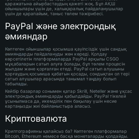
қаражатына айырбастаудың қажеті жоқ. Бұл АҚШ
ойыншылары үшін де, халықаралық пайдаланушылар
үшін де қарапайым, таныс төлем тәжірибесі.
PayPal және электрондық
әмияндар
Көптеген ойыншылар қосымша қауіпсіздік үшін сандық
әмияндарды пайдалануды жөн көреді. Қолдау
көрсетілетін платформаларда PayPal арқылы CSGO
мұқабаларын сатып алуға болады, бұл төлем процесін
жылдам және қорғалған етеді. PayPal сатып алушыны
қорғаудың қосымша қабатын қосады, сондықтан ол тері
сатып алушылар арасында танымал таңдау болып
табылады.
Кейбір базарлар сонымен қатар Skrill, Neteller және ұқсас
электрондық әмияндарды қабылдайды. PayPal тікелей
ұсынылмаса да, икемділік пен бақылау үшін несие
картаңызды жиі байланыстыра аласыз.
Криптовалюта
Криптографияны қалайсыз ба? Көптеген платформалар
Bitcoin, Ethereum немесе басқа монеталарды қолдайды.