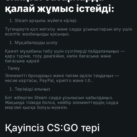
қалай жұмыс істейді:
Steam арқылы жүйеге кіріңіз
Түгендеуге қол жеткізу және сауда ұсыныстарын алу үшін
есептік жазбаңызды қосыңыз.
Мұқабаларды шолу
Қажет мұқабаны табу үшін сүзгілерді пайдаланыңыз —
қару түріне, тозу деңгейіне, көлік бағасына және
бағасына қарай
. Төлеу
Элементті брондаңыз және төлем әдісін таңдаңыз —
несие картасы, PayPal, крипто және т.б..
Теріңізді алыңыз
Бот жіберген Steam сауда ұсынысын қабылдаңыз.
Жақында тізімде болса, кейбір элементтердің сауда
мерзімі қысқа болуы мүмкін.
Қауіпсіз CS:GO тері