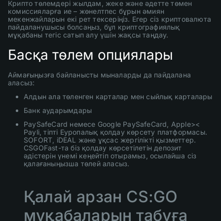
Крипто төлемдері жылдам, жеке және әдетте төмен
комиссияларға ие – жөнелтпес бұрын әмиян
мекенжайларын екі рет тексеріңіз. Егер сіз криптовалюта
пайдаланушысы болсаңыз, бұл криптографиялық
мұқабаны тегіс сатып алу үшін жақсы таңдау.
Басқа төлем опциялары
Аймағыңызға байланысты мыналарды да пайдалана
аласыз:
Алдын ала төленген карталар мен сыйлық карталары
Банк аударымдары
PaySafeCard немесе Google PaySafeCard, Apple><
Payli, тіпті Еуропалық қолдау көрсету платформасы.
SOFORT, iDEAL және ұқсас жергілікті қызметтер.
CSGOFast-та біз қолдау көрсетілетін депозит
әдістерін үнемі кеңейтіп отырамыз, осылайша сіз
қалағаныңызша төлей аласыз.
Қалай арзан CS:GO
мұқабаларын табуға