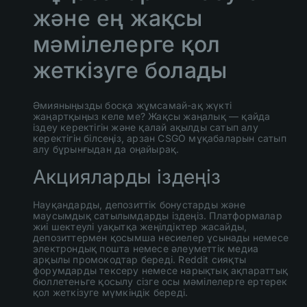
және ең жақсы
мәмілелерге қол
жеткізуге болады
Әмияныңызды босқа жұмсамай-ақ жүкті
жаңартқыңыз келе ме? Жақсы жаңалық — қайда
іздеу керектігін және қалай ақылды сатып алу
керектігін білсеңіз, арзан CSGO мұқабаларын сатып
алу бұрынғыдан да оңайырақ.
Акцияларды іздеңіз
Науқандарды, депозиттік бонустарды және
маусымдық сатылымдарды іздеңіз. Платформалар
жиі шектеулі уақытқа жеңілдіктер жасайды,
депозиттермен қосымша несиелер ұсынады немесе
электрондық пошта немесе әлеуметтік медиа
арқылы промокодтар береді. Reddit сияқты
форумдарды тексеру немесе нарықтық ақпараттық
бюллетеньге қосылу сізге осы мәмілелерге ертерек
қол жеткізуге мүмкіндік береді.