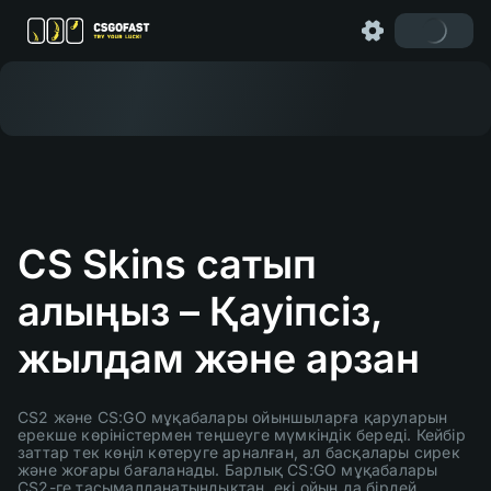
CS Skins сатып
алыңыз – Қауіпсіз,
жылдам және арзан
CS2 және CS:GO мұқабалары ойыншыларға қаруларын
ерекше көріністермен теңшеуге мүмкіндік береді. Кейбір
заттар тек көңіл көтеруге арналған, ал басқалары сирек
және жоғары бағаланады. Барлық CS:GO мұқабалары
CS2-ге тасымалданатындықтан, екі ойын да бірдей