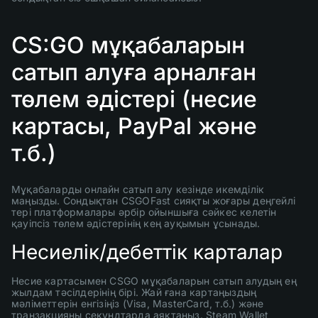
CS:GO мұқабаларын
сатып алуға арналған
төлем әдістері (несие
картасы, PayPal және
т.б.)
Мұқабаларды онлайн сатып алу кезінде икемділік
маңызды. Сондықтан CSGOFast сияқты жоғары деңгейлі
тері платформалары әрбір ойыншыға сәйкес келетін
қауіпсіз төлем әдістерінің кең ауқымын ұсынады.
Несиелік/дебеттік карталар
Несие картасымен CSGO мұқабаларын сатып алудың ең
жылдам тәсілдерінің бірі. Жай ғана картаңыздың
мәліметтерін енгізіңіз (Visa, MasterCard, т.б.) және
транзакцияны секундтарда аяқтаңыз. Steam Wallet