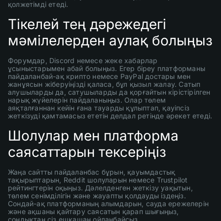
қолжетімді етеді.
Тікелей тең дәрежедегі
мәмілелерден аулақ болыңыз
Форумдар, Discord немесе жеке хабарлар
ұсыныстарымен абай болыңыз. Егер біреу платформаны
пайдаланбай-ақ крипто немесе PayPal достары мен
жанұясын жіберуіңізді қаласа, бұл қызыл жалау. Сатып
алушыларды да, сатушыларды да қорғайтын кірістірілген
нарық жүйелерін пайдаланыңыз. Олар төлем
аяқталғаннан кейін ғана тауарды құлыптап, қауіпсіз
жеткізуді қамтамасыз ететін делдал ретінде әрекет етеді.
Шолулар мен платформа
саясаттарын тексеріңіз
Жаңа сайтты пайдаланбас бұрын, қауымдастық
тақырыптарын, Reddit шолуларын немесе Trustpilot
рейтингтерін оқыңыз. Дәлелденген жеткізу уақытын,
төлем сенімділігін және жауапты қолдауды іздеңіз.
Сондай-ақ платформаның алымдарын, сауда ережелерін
және ақшаны қайтару саясатын қарап шығыңыз,
сондықтан сіз ешқашан ойланбайсыз.