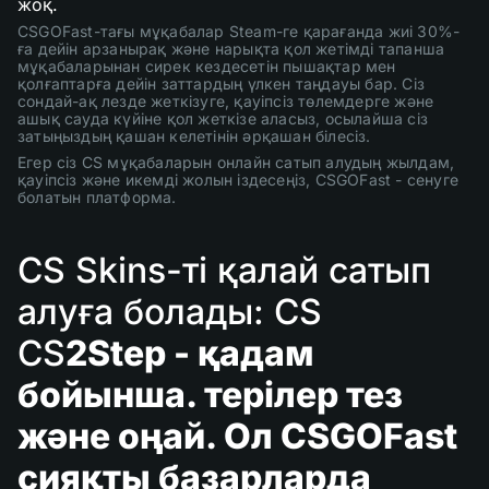
жоқ.
CSGOFast-тағы мұқабалар Steam-ге қарағанда жиі 30%-
ға дейін арзанырақ және нарықта қол жетімді тапанша
мұқабаларынан сирек кездесетін пышақтар мен
қолғаптарға дейін заттардың үлкен таңдауы бар. Сіз
сондай-ақ лезде жеткізуге, қауіпсіз төлемдерге және
ашық сауда күйіне қол жеткізе аласыз, осылайша сіз
затыңыздың қашан келетінін әрқашан білесіз.
Егер сіз CS мұқабаларын онлайн сатып алудың жылдам,
қауіпсіз және икемді жолын іздесеңіз, CSGOFast - сенуге
болатын платформа.
CS Skins-ті қалай сатып
алуға болады: CS
CS
2Step - қадам
бойынша. терілер тез
және оңай. Ол CSGOFast
сияқты базарларда