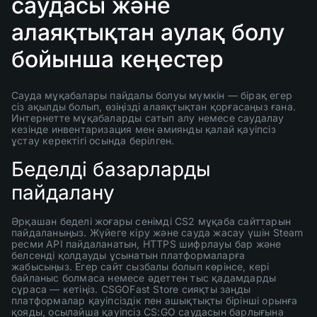
саудасы және
алаяқтықтан аулақ болу
бойынша кеңестер
Сауда мұқабалары пайдалы болуы мүмкін — бірақ егер
сіз ақылды болып, өзіңізді алаяқтықтан қорғасаңыз ғана.
Интернетте мұқабаларды сатып алу немесе саудалау
кезінде инвентаризация мен әмиянды қалай қауіпсіз
ұстау керектігі осында берілген.
Беделді базарларды
пайдалану
Әрқашан беделі жоғары сенімді CS2 мұқаба сайттарын
пайдаланыңыз. Жүйеге кіру және сауда жасау үшін Steam
ресми API пайдаланатын, HTTPS шифрлауы бар және
белсенді қолдауды ұсынатын платформаларға
жабысыңыз. Егер сайт сызбалы болып көрінсе, кері
байланыс болмаса немесе әдеттен тыс қадамдарды
сұраса — кетіңіз. CSGOFast Store сияқты заңды
платформалар қауіпсіздік пен ашықтықты бірінші орынға
қояды, осылайша қауіпсіз CS:GO саудасын барлығына