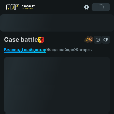
Case battle
0%
Қалай ой
Белсенді шайқастар
Жаңа шайқас
Жоғарғы