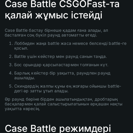
Case Battle CSGOFast-та
қалай жұмыс істейді
Case Battle бастау бірнеше қадам ғана алады, ал
басталған соң бүкіл раунд автоматты өтеді.
Лоббиден жаңа battle жаса немесе белсенді battle-ге
қосыл.
Battle үшін кейстер мен раунд санын таңда.
Бос орындар қарсыластармен толғанын күт.
Барлық кейстер бір уақытта, раундпен раунд
ашылады.
Скиндердің жалпы құны ең жоғары ойыншы battle-
дегі әр затты ұтып алады.
Әр раунд бәріне бірден ашылатындықтан, дробтарың
басқалармен қалай салыстырылатынын әрқашан нақты
уақытта көресің.
Case Battle режимдері