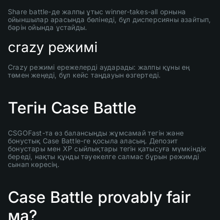
Share battle-де жалпы ұтыс winner-takes-all орнына
ойыншылар арасында бөлінеді, бұл дисперсияны азайтып,
бәрін ойында ұстайды.
crazy режимі
Crazy режимі ережелерді аударады: жалпы құны ең
төмен жеңеді, бұл кейс таңдауын өзгертеді.
Тегін Case Battle
CSGOFast-та өз балансыңды жұмсамай тегін және
бонустық Case Battle-ге қосыла аласың. Депозит
бонустары мен XP сыйлықтары тегін қатысуға мүмкіндік
береді, нақты құнды тәуекелге салмас бұрын режимді
сынап көресің.
Case Battle provably fair
ма?