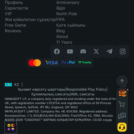
Профиль
Anniversary
Серіктестік
Әділ
VIP
North Pole
Жиі қойылатын сұрақтар
FIFA
Free Game
Қате сыйлығы
Reviews
Blog
About
11 Years
KZ
|
Қызмет көрсету шарттары
|
Responsible Play Policy
|
Құпиялылық саясаты
|
AML саясаты
GAMUSOFT LP, a company duly registered and existing under the laws of the
UK, with registration number LP23754 and registered office at 50 Princes
Street, Ipswich, Suffolk, IP1 1RJ, England, ZIP 3542
PAYPLAYSOFT LIMITED. Company No: HE 454356. Registered address:
Boumpoulinas, 1-3, BOUBOULINA BUILDING, Flat/Office 42, 1060, Nicosia.
©2015-2026 "CSGOFAST" БАРЛЫҚ ҚҰҚЫҚТАР ҚҰРЫЛҒАН. CS:GO сауда
қызметі