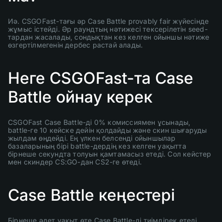
Иә. CSGOFast-тағы әр Case Battle provably fair жүйесінде
жұмыс істейді. Әр раундтың нәтижесі тексерілетін seed-
тардан жасалады, сондықтан кез келген ойыншы нәтиже
өзгертілмегенін дербес растай алады.
Неге CSGOFast-та Case
Battle ойнау керек
CSGOFast Case Battle-ді 0% комиссиямен ұсынады,
battle-ге 10 кейске дейін қолдайды және скин шығаруды
жылдам өңдейді. Ең үлкен белсенді ойыншылар
базаларының бірі battle-дердің кез келген уақытта
бірнеше секундта толуын қамтамасыз етеді. Сол кейстер
мен скиндер CS:GO-дан CS2-ге өтеді.
Case Battle кеңестері
Бірнеше әдет уақыт өте Case Battle-ді тиімдірек етеді.