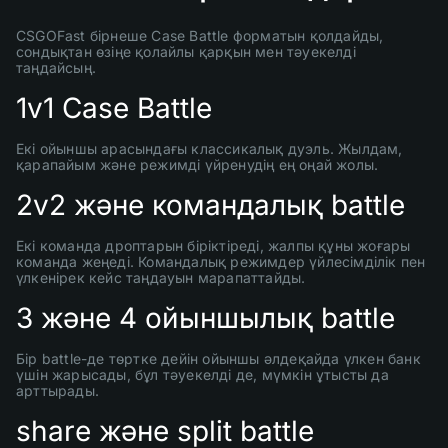
CSGOFast бірнеше Case Battle форматын қолдайды,
сондықтан өзіңе қолайлы қарқын мен тәуекелді
таңдайсың.
1v1 Case Battle
Екі ойыншы арасындағы классикалық дуэль. Жылдам,
қарапайым және режимді үйренудің ең оңай жолы.
2v2 және командалық battle
Екі команда дроптарын біріктіреді, жалпы құны жоғары
команда жеңеді. Командалық режимдер үйлесімділік пен
үлкенірек кейс таңдауын марапаттайды.
3 және 4 ойыншылық battle
Бір battle-де төртке дейін ойыншы әлдеқайда үлкен банк
үшін жарысады, бұл тәуекелді де, мүмкін ұтысты да
арттырады.
share және split battle