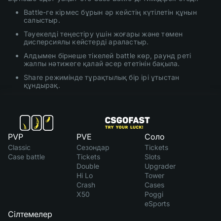
Battle-ге кірмес бұрын әр кейстің күтілетін құнын
салыстыр.
Тәуекелді теңестіру үшін жоғары және төмен
дисперсиялы кейстерді араластыр.
Алдымен бірнеше тікелей battle көр, раунд реті
жалпы нәтижеге қалай әсер ететінін бақыла.
Share режимінде тұрақтылық бір ірі ұтыстан
құндырақ.
PVP
PVE
Соло
Classic
Сезондар
Tickets
Case battle
Tickets
Slots
Double
Upgrader
Hi Lo
Tower
Crash
Cases
X50
Poggi
eSports
Сілтемелер