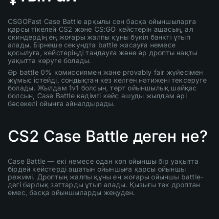
CSGOFast Case Battle арқылы сен басқа ойыншыларға
қарсы тікелей CS2 және CS:GO кейстерін ашасың, ал
скиндердің ең жоғары жалпы құны бүкіл банкті ұтып
алады. Бірнеше секундта battle жасауға немесе
қосылуға, кейстеріңді таңдауға және әр дропты нақты
уақытта көруге болады.
Әр battle 0% комиссиямен және provably fair жүйесімен
жұмыс істейді, сондықтан кез келген нәтижені тексеруге
болады. Жылдам 1v1 болсын, төрт ойыншылық шайқас
болсын, Case Battle кәдімгі кейс ашуды жылдам әрі
бәсекелі ойынға айналдырады.
CS2 Case Battle деген не?
Case Battle — екі немесе одан көп ойыншы бір уақытта
бірдей кейстерді ашатын ойыншыға қарсы ойыншы
режимі. Дроптың жалпы құны ең жоғары ойыншы battle-
дегі барлық заттарды ұтып алады. Қызығы тек дроптан
емес, басқа ойыншыларды жеңуден.