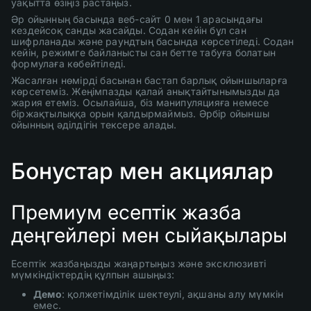
уақытта өзіңіз растаңыз.
Әр ойынның басында веб-сайт 0 мен 1 арасындағы
кездейсоқ санды жасайды. Содан кейін бұл сан
шифрланады және раундтың басында көрсетіледі. Содан
кейін, режимге байланысты сан бетте табуға болатын
формулаға көбейтіледі.
Жасалған нөмірді басынан бастап барлық ойыншыларға
көрсетеміз. Жеңімпазды қалай анықтайтынымызды да
жария етеміз. Осылайша, біз манипуляцияға немесе
біржақтылыққа орын қалдырмаймыз. Әрбір ойыншы
ойынның әділдігін тексере алады.
Бонустар мен акциялар
Премиум есептік жазба
деңгейлері мен сыйақылары
Есептік жазбаңызды жаңартыңыз және эксклюзивті
мүмкіндіктердің құлпын ашыңыз:
Демо
: қолжетімділік шектеулі, ақшаны алу мүмкін
емес.