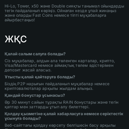
Hi-Lo, Tower, x50 және Double сияқты танымал ойындарды
тегін пайдаланып көріңіз. Ойнаған кезде ұпай жинаңыз
және оларды Fast Coins немесе тіпті мұқабаларға
айырбастаңыз!
ЖҚС
Қалай салым салуға болады?
Сіз мұқабалар, алдын ала төленген карталар, крипто,
Visa/Mastercard немесе аймақтық төлем әдістерімен
депозит жасай аласыз.
Ұтысты қалай қайтаруға болады?
Біздің P2P нарығын пайдаланып мұқабалар немесе
криптовалюталар арқылы жылдам алыңыз.
Қандай бонустар ұсынасыз?
Әр 30 минут сайын тұрақты RAIN бонустары және тегін
қаптар мен заттарды ұтып алу билеттері.
Қолдау қызметіне қалай хабарласуға немесе серіктестік
ұсынуға болады?
Веб-сайттағы қолдау көрсету белгішесін басу арқылы