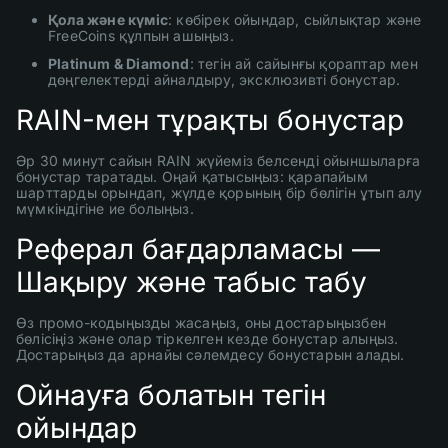
Қола және күміс
: көбірек ойындар, сыйлықтар және
FreeCoins құлпын ашыңыз.
Platinum & Diamond
: тегін ай сайынғы қораптар мен
дөңгелектерді айналдыру, эксклюзивті бонустар.
RAIN-мен тұрақты бонустар
Әр 30 минут сайын RAIN жүйеміз белсенді ойыншыларға
бонустар таратады. Оңай қатысыңыз: қарапайым
шарттарды орындап, жүлде қорының бір бөлігін ұтып алу
мүмкіндігіне ие болыңыз.
Реферал бағдарламасы —
Шақыру және табыс табу
Өз промо-кодыңызды жасаңыз, оны достарыңызбен
бөлісіңіз және олар тіркелген кезде бонустар алыңыз.
Достарыңыз да арнайы сәлемдесу бонустарын алады.
Ойнауға болатын тегін
ойындар