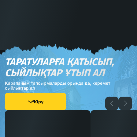
ТАРАТУЛАРҒА ҚАТЫСЫП,
СЫЙЛЫҚТАР ҰТЫП АЛ
Қарапайым тапсырмаларды орында да, керемет
сыйлықтар ал
Кіру