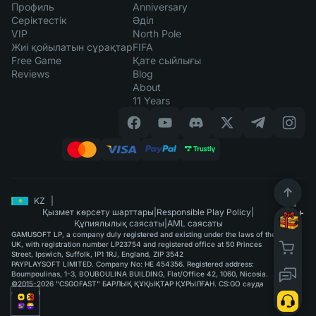
Профиль
Anniversary
Серіктестік
Әділ
VIP
North Pole
Жиі қойылатын сұрақтар
FIFA
Free Game
Қате сыйлығы
Reviews
Blog
About
11 Years
KZ
|
Қызмет көрсету шарттары
|
Responsible Play Policy
|
Құпиялылық саясаты
|
AML саясаты
GAMUSOFT LP, a company duly registered and existing under the laws of the
UK, with registration number LP23754 and registered office at 50 Princes
Street, Ipswich, Suffolk, IP1 1RJ, England, ZIP 3542
PAYPLAYSOFT LIMITED. Company No: HE 454356. Registered address:
Boumpoulinas, 1-3, BOUBOULINA BUILDING, Flat/Office 42, 1060, Nicosia.
©2015-2026 "CSGOFAST" БАРЛЫҚ ҚҰҚЫҚТАР ҚҰРЫЛҒАН. CS:GO сауда
қызметі