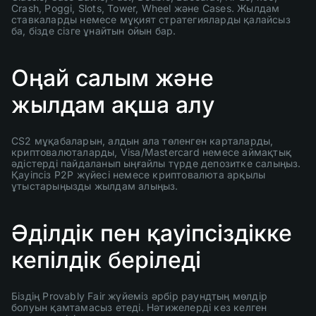
Crash, Poggi, Slots, Tower, Wheel және Cases. Жылдам
ставкаларды немесе мұқият стратегияларды қалайсыз
ба, бізде сізге ұнайтын ойын бар.
Оңай салым және
жылдам ақша алу
CS2 мұқабаларын, алдын ала төленген карталарды,
криптовалюталарды, Visa/Mastercard немесе аймақтық
әдістерді пайдаланып ыңғайлы түрде депозитке салыңыз.
Қауіпсіз P2P жүйесі немесе криптовалюта арқылы
ұтыстарыңызды жылдам алыңыз.
Әділдік пен қауіпсіздікке
кепілдік беріледі
Біздің Provably Fair жүйеміз әрбір раундтың мөлдір
болуын қамтамасыз етеді. Нәтижелерді кез келген