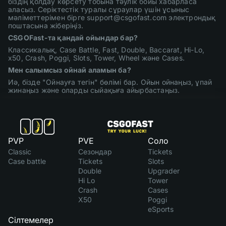
біздің қолдау көрсету тобына тәулік бойы хабарласа
аласыз. Серіктестік туралы сұраулар үшін ұсыныс
мәліметтерімен бірге support@csgofast.com электрондық
поштасына жіберіңіз.
CSGOFast-та қандай ойындар бар?
Классикалық, Case Battle, Fast, Double, Baccarat, Hi-Lo,
x50, Crash, Poggi, Slots, Tower, Wheel және Cases.
Мен салымсыз ойнай аламын ба?
Иә, бізде "Ойнауға тегін" бөлімі бар. Ойын ойнаңыз, ұпай
жинаңыз және оларды сыйақыға айырбастаңыз.
PVP
PVE
Соло
Classic
Сезондар
Tickets
Case battle
Tickets
Slots
Double
Upgrader
Hi Lo
Tower
Crash
Cases
X50
Poggi
eSports
Сілтемелер