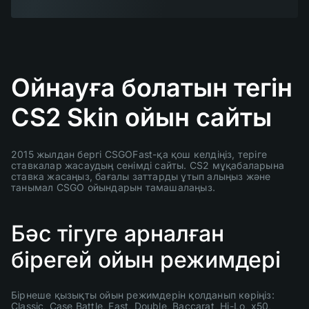
Ойнауға болатын тегін
CS2 Skin ойын сайты
2015 жылдан бергі CSGOFast-қа қош келдіңіз, теріге
ставкалар жасаудың сенімді сайты. CS2 мұқабаларына
ставка жасаңыз, бағалы заттарды ұтып алыңыз және
танымал CSGO ойындарын тамашалаңыз.
Бәс тігуге арналған
бірегей ойын режимдері
Бірнеше қызықты ойын режимдерін қолданып көріңіз:
Classic, Case Battle, Fast, Double, Baccarat, Hi-Lo, x50,