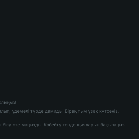
олыңыз!
ып, үдемелі түрде дамиды. Бірақ тым ұзақ күтсеңіз,
н білу өте маңызды. Көбейту тенденцияларын бақылаңыз