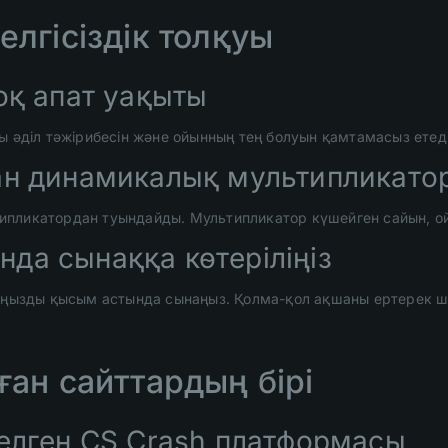
лгісіздік толқуы
оқ апат уақыты
ы әділ тәжірибесін және ойынның тең болуын қамтамасыз етед
ан динамикалық мультипликато
типликатордан туындайды. Мультипликатор күшейген сайын, 
да сынаққа көтеріліңіз
ызды қысым астында сынаңыз. Қолма-қол ақшаны ертерек шы
ған сайттардың бірі
телген CS Crash платформасы