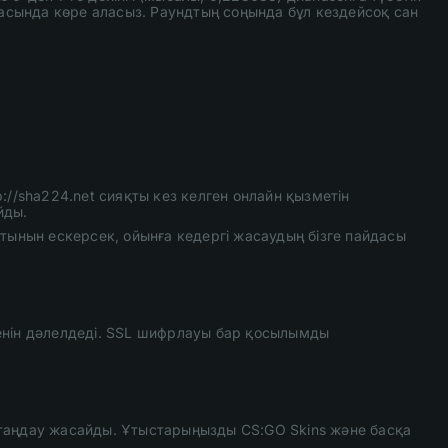
асында көре аласыз. Раундтың соңында бұл кездейсоқ сан
://sha224.net сияқты кез келген онлайн қызметін
йды.
атынын ескерсек, ойынға кедергі жасаудың бізге пайдасы
кенін дәлелдеді. SSL шифрлауы бар қосылымды
 таңдау жасайды. Ұтыстарыңызды CS:GO Skins және басқа