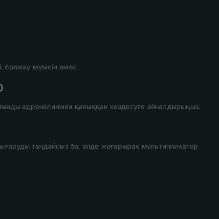
і. болжау мүмкін емес.
р
ойынды адреналинмен қаныққан кездесуге айналдырыңыз.
ғаруды таңдайсыз ба, әлде жоғарырақ мультипликатор