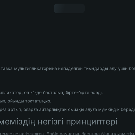
 ставка мультипликаторына негізделген тиындарды алу үшін б
пликатор, ол x1-де басталып, бірте-бірте өседі.
сып, ойынды тоқтатыңыз.
а артып, оларға айтарлықтай сыйақы алуға мүмкіндік береді
еміздің негізгі принциптері
темесіне негізделген. Әрбір раундтың басында біздің қызметімі