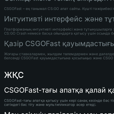
CSGOFast – ең танымал CS:GO апат сайты. Күшті тәжірибесі
Интуитивті интерфейс және т
Платформаның интуитивті интерфейсі және тұтынушыларға ж
CS:GO Crash немесе басқа ойындарға қатысу үшін осында бо
Қазір CSGOFast қауымдастығ
Жоғары ставкалармен, жылдам төлемдермен және дәлелденеті
белсенді CSGOFast қауымдастығына қосылыңыз және CSGO C
ЖҚС
CSGOFast-тағы апатқа қалай қ
CSGOFast-тағы апатқа қатысу үшін кері санақ кезінде бәс ті
сәтіндегі бәс тігу және мультипликатор әсер етеді.