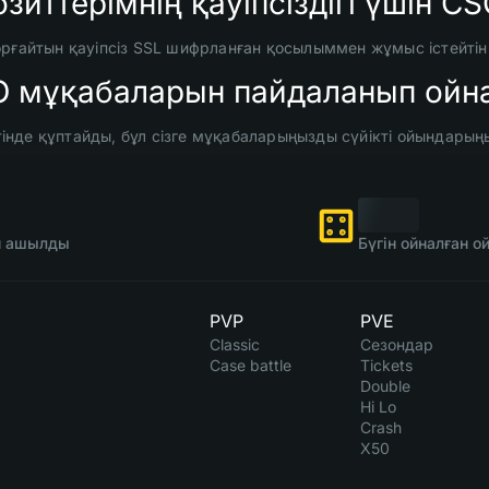
озиттерімнің қауіпсіздігі үшін 
орғайтын қауіпсіз SSL шифрланған қосылыммен жұмыс істейті
O мұқабаларын пайдаланып ойн
нде құптайды, бұл сізге мұқабаларыңызды сүйікті ойындарыңы
ін ашылды
Бүгін ойналған 
PVP
PVE
Classic
Сезондар
Case battle
Tickets
Double
Hi Lo
Crash
X50