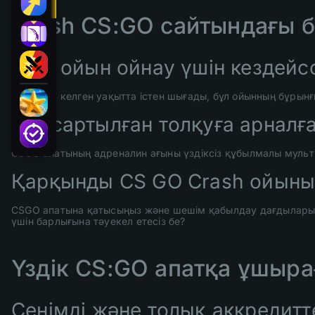
Crash CS:GO сайтындағы бе
Әділ ойын ойнау үшін кездейс
Ойын кез келген уақытта істен шығады, бұл ойынның бұрынғ
Жақсартылған толқуға арналғ
CSGO апатының адреналин ағыны үздіксіз құбылмалы муль
Қарқынды CS GO Crash ойынын
CSGO апатына қатысыңыз және шешім қабылдау дағдыларың
үшін барлығына тәуекел етесіз бе?
Үздік CS:GO апатқа ұшыра
Сенімді және толық аккредит