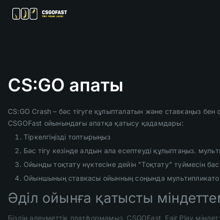
CS:GO апаты
CS:GO Crash – бәс тігуге құлыпталатын және ставкаңыз бен
CSGOFast ойынындағы апатқа қатысу қадамдары:
Тіркелгіңізді толтырыңыз
Бәс тігу кезінде алдын ала есептеуді құлыптаңыз. мульти
Ойынды тоқтату нүктесіне дейін "Тоқтату" түймесін ба
Ойыншының ставкасы ойынның соңында мультипликаторғ
Әділ ойынға қатысты міндеттем
Біздің әлеуметтік платформамыз, CSGOFast, Fair Play міндет