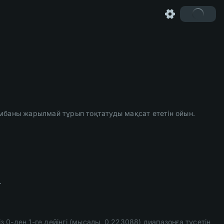
омбаны жарылмай тұрып тоқтатуды мақсат ететін ойын.
.
з 0-ден 1-ге дейінгі (мысалы, 0,223088) диапазонға түсетін