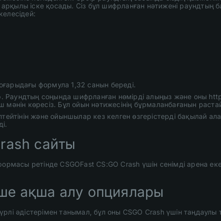
рқылы іске қосады. Сіз бұл шифрланған нәтижені раундтың б
келесідей:
оғарыдағы формула 1,32 санын береді.
р. Раундтың соңында шифрланған нөмірді алыңыз және оны http
 мәнін көресіз. Бұл ойын нәтижесінің бұрмаланбағанын раста
птейтінін және ойыншылар кез келген өзгерістерді бақылай ал
ді.
rash сайты
тформасы ретінде CSGOFast CS:GO Crash үшін сенімді арена е
ше ақша алу опциялары
үрлі әдістерімен танымал, бұл оны CSGO Crash үшін таңдаулы