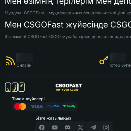
Мен өзімнің терілерім мен деп
Мүлдем! CSGOFast – мұқабаларыңыз бен депозиттеріңізді қ
Мен CSGOFast жүйесінде CSG
Шынымен! CSGOFast CSGO мұқабаларын депозиттік әдіс реті
Онлайн
Істер бүг
Төлем жүйелері
Бізге жазылыңыз