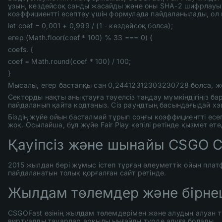
ұзын, кездейсоқ санды жасайды және оны SHA-2 шифрлауы а
коэффициентті есептеу үшін формулада пайдаланылады, ол 
let coef = 0,001 + 0,999 / (1 - кездейсоқ болса);
егер (Math.floor(coef * 100) % 33 === 0) {
coefs. {
coef = Math.round(coef * 100) / 100;
}
Мысалы, егер бастапқы сан 0,24412312303230728 болса, ж
Секторды нақты анықтауға тәуелсіз таңдау мүмкіндігіңіз ба
пайдаланып қайта кодтаңыз. Сіз раундтың басындағыдай хэш
Біздің жүйе ойын басталмай тұрып соңғы коэффициентті есе
жоқ. Осылайша, бұл жүйе Fair Play кепілі ретінде қызмет ете
Қауіпсіз және шынайы CSGO C
2015 жылдан бері жұмыс істеп тұрған әлеуметтік ойын пла
пайдаланатын толық қорғалған сайт ретінде.
Жылдам төлемдер және бірне
CSGOFast өзінің жылдам төлемдерімен және алудың алуан т
виртуалды тауарлар арқылы ыңғайлы түрде алуға болады.