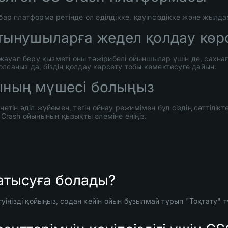
 бар платформа ретінде ол әділдікке, қауіпсіздікке және жыл
ұтынушыларға жедел қолдау көр
ауап беру қызметі оны тәжірибелі ойыншылар үшін де, сахна
лсаңыз да, біздің қолдау көрсету тобы көмектесуге дайын.
ының мүшесі болыңыз
н әділ жүйемен, тегін ойнау режимімен бұл сіздің сәттілікте
rash ойынының қызықты әлеміне еніңіз.
атысуға болады?
гуіңізді қойыңыз, содан кейін ойын бұзылмай тұрып "Тоқтату" 