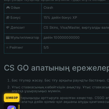
🎮 Ойын
Crash
🎁 Бонус
15% дейін бонус XP
💸 Депозит
CS Skins, Visa/Master, виртуалды вал
🎰 Мультипликатор
дейін 100000000000
⭐ Рейтинг
5/5
CS GO апатының ережелер
Бәс тігулер жасау. Бәс тігу арқылы раундты бастаңыз.
Ұтыс ставкасының көбейткішін анықтау. Ұтыс ставкасы
апатқа ұшырауыңыз мүмкін.
Ұтыстарыңызды арттыруға арналған кеңестер. CSGO ап
МӘЗІР
және апатқа дейін қолма-қол ақшаны алуды қамтамасы