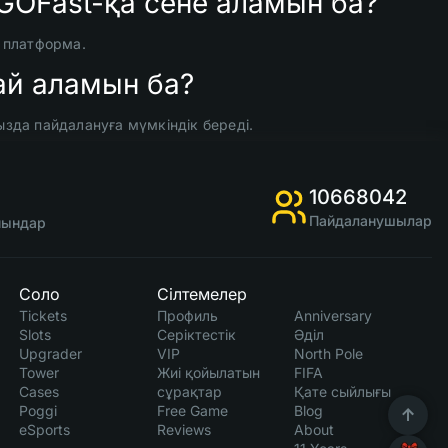
CSGOFast-қа сене аламын ба?
н платформа.
ай аламын ба?
зда пайдалануға мүмкіндік береді.
10668042
Пайдаланушылар
ойындар
Соло
Сілтемелер
Tickets
Профиль
Anniversary
Slots
Серіктестік
Әділ
Upgrader
VIP
North Pole
Tower
Жиі қойылатын
FIFA
Cases
сұрақтар
Қате сыйлығы
Poggi
Free Game
Blog
eSports
Reviews
About