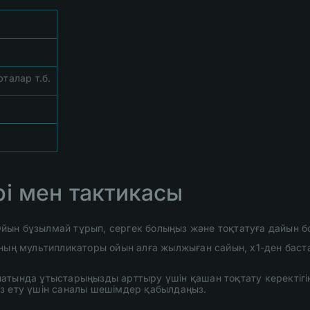
юталар т.б.
і мен тактикасы
 Ойын бұзылмай тұрып, сергек болыңыз және тоқтатуға дайын б
ның мультипликаторы ойын алға жылжыған сайын, x1-ден бастал
атында ұтыстарыңызды арттыру үшін қашан тоқтату керектігі
з ету үшін саналы шешімдер қабылдаңыз.