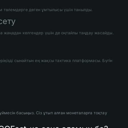
дам төлемдерге деген ұмтылысы үшін танылды.
сету
ға жаңадан келгендер үшін де оңтайлы таңдау жасайды.
ріңізді сынайтын ең жақсы тактика платформасы. Бүгін
түймесін басыңыз. Сіз ұтып алған монеталарға тоқтау