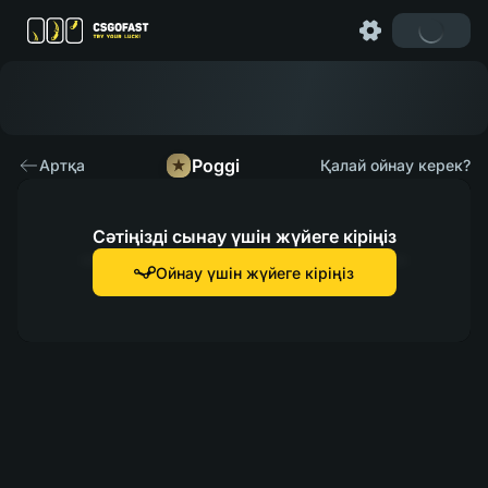
Poggi
Артқа
Қалай ойнау керек?
Сәтіңізді сынау үшін жүйеге кіріңіз
Ойнау үшін жүйеге кіріңіз