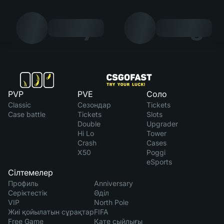
7
8
PVP
PVE
Соло
Classic
Сезондар
Tickets
Case battle
Tickets
Slots
Double
Upgrader
Hi Lo
Tower
Crash
Cases
X50
Poggi
eSports
Сілтемелер
Профиль
Anniversary
Серіктестік
Әділ
VIP
North Pole
Жиі қойылатын сұрақтар
FIFA
Free Game
Қате сыйлығы