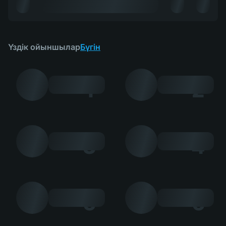
Үздік ойыншылар
Бүгін
1
2
3
4
5
6