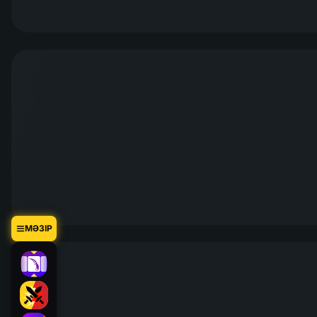
МӘЗІР