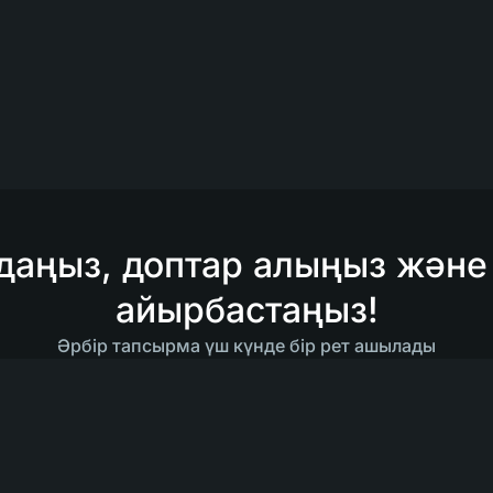
аңыз, доптар алыңыз және
айырбастаңыз!
Әрбір тапсырма үш күнде бір рет ашылады