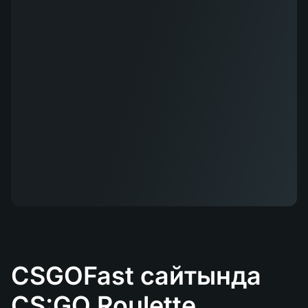
CSGOFast сайтында
CS:GO Roulette