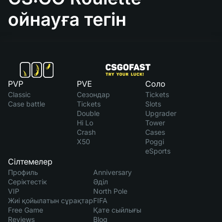
ойнауға тегін
PVP
PVE
Соло
Classic
Сезондар
Tickets
Case battle
Tickets
Slots
Double
Upgrader
Hi Lo
Tower
Crash
Cases
X50
Poggi
eSports
Сілтемелер
Профиль
Anniversary
Серіктестік
Әділ
VIP
North Pole
Жиі қойылатын сұрақтар
FIFA
Free Game
Қате сыйлығы
Reviews
Blog