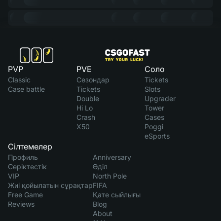
PVP
PVE
Соло
Classic
Сезондар
Tickets
Case battle
Tickets
Slots
Double
Upgrader
Hi Lo
Tower
Crash
Cases
X50
Poggi
eSports
Сілтемелер
Профиль
Anniversary
Серіктестік
Әділ
VIP
North Pole
Жиі қойылатын сұрақтар
FIFA
Free Game
Қате сыйлығы
Reviews
Blog
About