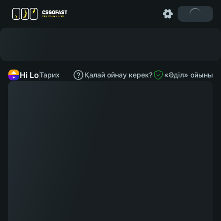
Hi Lo
Тарих
Қалай ойнау керек?
«Әділ» ойыны