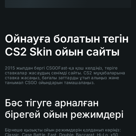
Ойнауға болатын тегін
CS2 Skin ойын сайты
2015 жылдан бергі CSGOFast-қа қош келдіңіз, теріге
ставкалар жасаудың сенімді сайты. CS2 мұқабаларына
ставка жасаңыз, бағалы заттарды ұтып алыңыз және
танымал CSGO ойындарын тамашалаңыз.
Бәс тігуге арналған
бірегей ойын режимдері
Бірнеше қызықты ойын режимдерін қолданып көріңіз:
Classic, Case Battle, Fast, Double, Baccarat, Hi-Lo, x50,