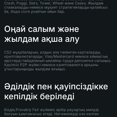
Crash, Poggi, Slots, Tower, Wheel және Cases. Жылдам
ставкаларды немесе мұқият стратегияларды қалайсыз
ба, бізде сізге ұнайтын ойын бар.
Оңай салым және
жылдам ақша алу
CS2 мұқабаларын, алдын ала төленген карталарды,
криптовалюталарды, Visa/Mastercard немесе аймақтық
әдістерді пайдаланып ыңғайлы түрде депозитке салыңыз.
Қауіпсіз P2P жүйесі немесе криптовалюта арқылы
ұтыстарыңызды жылдам алыңыз.
Әділдік пен қауіпсіздікке
кепілдік беріледі
Біздің Provably Fair жүйеміз әрбір раундтың мөлдір
болуын қамтамасыз етеді. Нәтижелерді кез келген