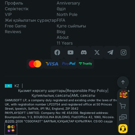
Профиль
Anniversary
Серіктестік
Әділ
VIP
North Pole
Жиі қойылатын сұрақтар
FIFA
Free Game
Қате сыйлығы
Reviews
Blog
About
11 Years
KZ
|
Қызмет көрсету шарттары
|
Responsible Play Policy
|
Құпиялылық саясаты
|
AML саясаты
GAMUSOFT LP, a company duly registered and existing under the laws of the
UK, with registration number LP23754 and registered office at 50 Princes
Street, Ipswich, Suffolk, IP1 1RJ, England, ZIP 3542
PAYPLAYSOFT LIMITED. Company No: HE 454356. Registered address:
Boumpoulinas, 1-3, BOUBOULINA BUILDING, Flat/Office 42, 1060, Nicosia.
©2015-2026 "CSGOFAST" БАРЛЫҚ ҚҰҚЫҚТАР ҚҰРЫЛҒАН. CS:GO сауда
қызметі