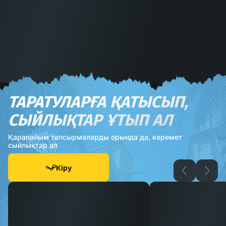
ТАРАТУЛАРҒА ҚАТЫСЫП,
СЫЙЛЫҚТАР ҰТЫП АЛ
Қарапайым тапсырмаларды орында да, керемет
сыйлықтар ал
Кіру