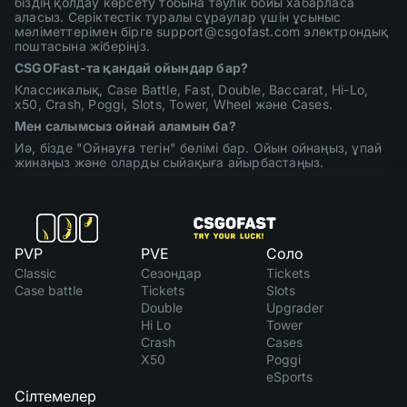
біздің қолдау көрсету тобына тәулік бойы хабарласа
аласыз. Серіктестік туралы сұраулар үшін ұсыныс
мәліметтерімен бірге support@csgofast.com электрондық
поштасына жіберіңіз.
CSGOFast-та қандай ойындар бар?
Классикалық, Case Battle, Fast, Double, Baccarat, Hi-Lo,
x50, Crash, Poggi, Slots, Tower, Wheel және Cases.
Мен салымсыз ойнай аламын ба?
Иә, бізде "Ойнауға тегін" бөлімі бар. Ойын ойнаңыз, ұпай
жинаңыз және оларды сыйақыға айырбастаңыз.
PVP
PVE
Соло
Classic
Сезондар
Tickets
Case battle
Tickets
Slots
Double
Upgrader
Hi Lo
Tower
Crash
Cases
X50
Poggi
eSports
Сілтемелер