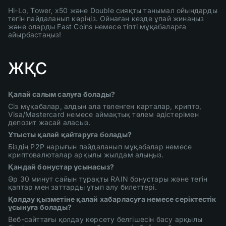
Hi-Lo, Tower, x50 және Double сияқты танымал ойындарды
тегін пайдаланып көріңіз. Ойнаған кезде ұпай жинаңыз
және оларды Fast Coins немесе тіпті мұқабаларға
айырбастаңыз!
ЖҚС
Қалай салым салуға болады?
Сіз мұқабалар, алдын ала төленген карталар, крипто,
Visa/Mastercard немесе аймақтық төлем әдістерімен
депозит жасай аласыз.
Ұтысты қалай қайтаруға болады?
Біздің P2P нарығын пайдаланып мұқабалар немесе
криптовалюталар арқылы жылдам алыңыз.
Қандай бонустар ұсынасыз?
Әр 30 минут сайын тұрақты RAIN бонустары және тегін
қаптар мен заттарды ұтып алу билеттері.
Қолдау қызметіне қалай хабарласуға немесе серіктестік
ұсынуға болады?
Веб-сайттағы қолдау көрсету белгішесін басу арқылы