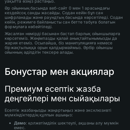
уақытта өзіңіз растаңыз.
Әр ойынның басында веб-сайт 0 мен 1 арасындағы
кездейсоқ санды жасайды. Содан кейін бұл сан
шифрланады және раундтың басында көрсетіледі. Содан
кейін, режимге байланысты сан бетте табуға болатын
формулаға көбейтіледі.
Жасалған нөмірді басынан бастап барлық ойыншыларға
көрсетеміз. Жеңімпазды қалай анықтайтынымызды да
жария етеміз. Осылайша, біз манипуляцияға немесе
біржақтылыққа орын қалдырмаймыз. Әрбір ойыншы
ойынның әділдігін тексере алады.
Бонустар мен акциялар
Премиум есептік жазба
деңгейлері мен сыйақылары
Есептік жазбаңызды жаңартыңыз және эксклюзивті
мүмкіндіктердің құлпын ашыңыз:
Демо
: қолжетімділік шектеулі, ақшаны алу мүмкін
емес.