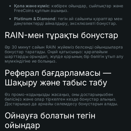
Қола және күміс
: көбірек ойындар, сыйлықтар және
FreeCoins құлпын ашыңыз.
Platinum & Diamond
: тегін ай сайынғы қораптар мен
дөңгелектерді айналдыру, эксклюзивті бонустар.
RAIN-мен тұрақты бонустар
Әр 30 минут сайын RAIN жүйеміз белсенді ойыншыларға
бонустар таратады. Оңай қатысыңыз: қарапайым
шарттарды орындап, жүлде қорының бір бөлігін ұтып алу
мүмкіндігіне ие болыңыз.
Реферал бағдарламасы —
Шақыру және табыс табу
Өз промо-кодыңызды жасаңыз, оны достарыңызбен
бөлісіңіз және олар тіркелген кезде бонустар алыңыз.
Достарыңыз да арнайы сәлемдесу бонустарын алады.
Ойнауға болатын тегін
ойындар