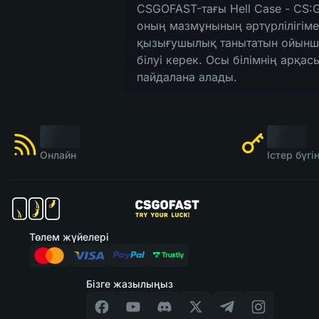
CSGOFAST-тағы Hell Case - CS:
оның мазмұнының әртүрлілігіме
қызығушылық танытатын ойыншыл
білуі керек. Осы білімнің арқ
пайдалана алады.
Онлайн
Істер бүг
Төлем жүйелері
Бізге жазылыңыз