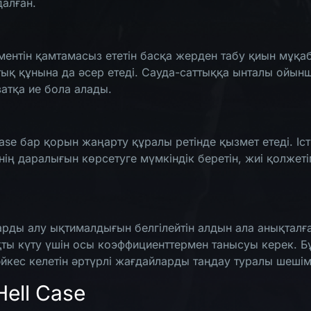
далған.
ементін қамтамасыз ететін басқа жерден табу қиын мұқа
қтық құнына да әсер етеді. Сауда-саттыққа ынталы ойын
атқа ие бола алады.
ase бар қорын жаңарту құралы ретінде қызмет етеді. І
нің даралығын көрсетуге мүмкіндік беретін, жиі қолже
аларды алу ықтималдығын белгілейтін алдын ала анықтал
қты күту үшін осы коэффициенттермен танысуы керек. Бұ
йкес келетін әртүрлі жағдайларды таңдау туралы шешімі
ell Case