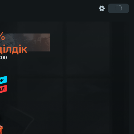
%
ілдік
:00
OP
LE