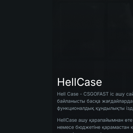
HellCase
Hell Case - CSGOFAST іс ашу сай
байланысты басқа жағдайлардан
функционалдық құндылықты ізде
МӘЗІР
HellCase ашу қарапайымнан өте 
немесе бюджетіне қарамастан қ