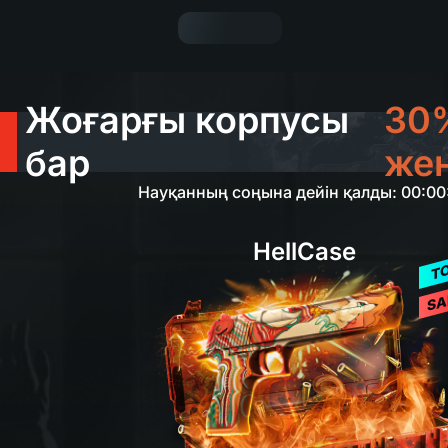
Жоғарғы корпусы
30
бар
жең
Науқанның соңына дейін қалды: 00:00
HellCase
T
SA