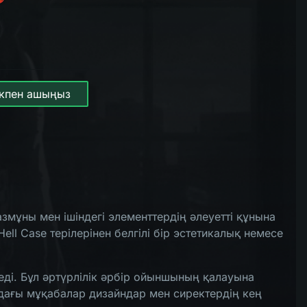
дікпен ашыңыз
азмұны мен ішіндегі элементтердің әлеуетті құнына
 Case терілерінен белгілі бір эстетикалық немесе
еді. Бұл әртүрлілік әрбір ойыншының қалауына
дағы мұқабалар дизайндар мен сиректердің кең