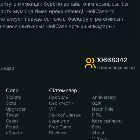
йтуге мүмкіндік беретін арнайы өнім ұсынысы. Бұл
рту мүмкіндігімен ерекшеленеді. HellCase-ге
е әлеуетті сауда-саттықты басқару стратегиясын
ел немесе шығынсыз HellCase артықшылықтарын
10668042
Пайдаланушылар
ойындар
Соло
Сілтемелер
Tickets
Профиль
Anniversary
Slots
Серіктестік
Әділ
Upgrader
VIP
North Pole
Tower
Жиі қойылатын
FIFA
Cases
сұрақтар
Қате сыйлығы
Poggi
Free Game
Blog
eSports
Reviews
About
11 Years