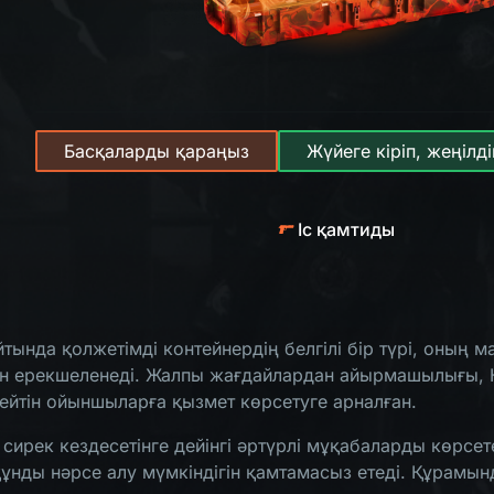
Басқаларды қараңыз
Жүйеге кіріп, жеңіл
Іс қамтиды
тында қолжетімді контейнердің белгілі бір түрі, оның м
 ерекшеленеді. Жалпы жағдайлардан айырмашылығы, Hell
йтін ойыншыларға қызмет көрсетуге арналған.
сирек кездесетінге дейінгі әртүрлі мұқабаларды көрсет
ұнды нәрсе алу мүмкіндігін қамтамасыз етеді. Құрамын