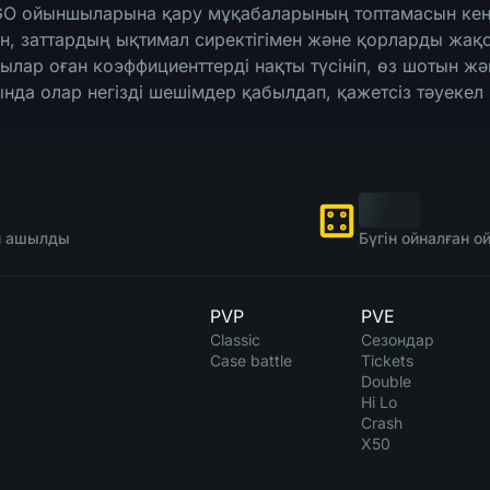
GO ойыншыларына қару мұқабаларының топтамасын кеңе
н, заттардың ықтимал сиректігімен және қорларды жақса
ар оған коэффициенттерді нақты түсініп, өз шотын жән
асында олар негізді шешімдер қабылдап, қажетсіз тәуек
ін ашылды
Бүгін ойналған 
PVP
PVE
Classic
Сезондар
Case battle
Tickets
Double
Hi Lo
Crash
X50