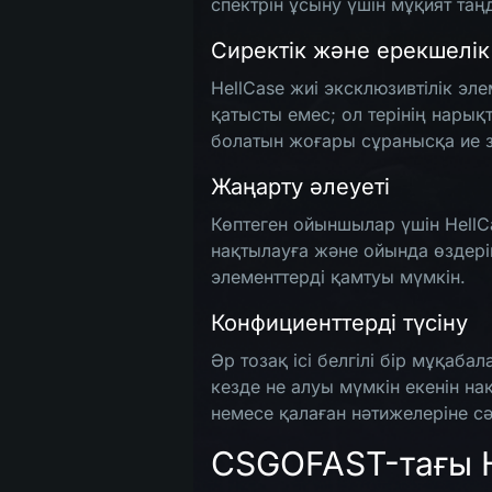
спектрін ұсыну үшін мұқият таң
Сиректік және ерекшелік
HellCase жиі эксклюзивтілік эл
қатысты емес; ол терінің нары
болатын жоғары сұранысқа ие з
Жаңарту әлеуеті
Көптеген ойыншылар үшін HellC
нақтылауға және ойында өздері
элементтерді қамтуы мүмкін.
Конфициенттерді түсіну
Әр тозақ ісі белгілі бір мұқаб
кезде не алуы мүмкін екенін на
немесе қалаған нәтижелеріне сә
CSGOFAST-тағы H