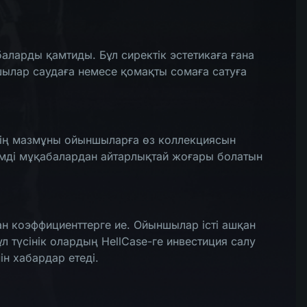
баларды қамтиды. Бұл сиректік эстетикаға ғана
шылар саудаға немесе қомақты сомаға сатуға
стің мазмұны ойыншыларға өз коллекциясын
тімді мұқабалардан айтарлықтай жоғары болатын
ған коэффициенттерге ие. Ойыншылар істі ашқан
л түсінік олардың HellCase-ге инвестиция салу
н хабардар етеді.